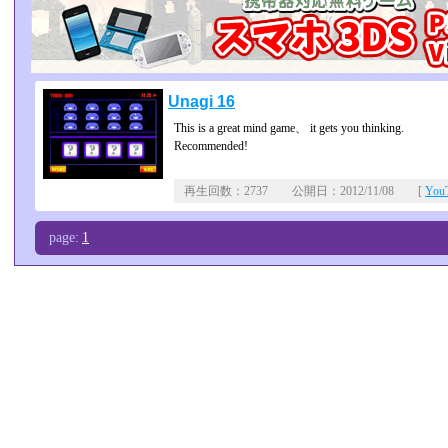
Unagi 16
This is a great mind game、 it gets you thinking.
Recommended!
再生回数：2737 公開日：2012/11/08 [
Yo
page:
1