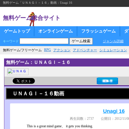
無料ゲーム「ＵＮＡＧＩ－１６」動画：Unagi 16
無料ゲーム総合サイト
ゲームトップ
オンラインゲーム
フラッシュゲーム
ダ
ジャンル詳細
キーワード
RPG
無料ゲーム/フリーゲーム
アクション
アドベンチャー
シミュレーション
無料ゲーム：ＵＮＡＧＩ－１６
ＵＮＡＧＩ－１６動画
Unagi 16
再生回数：2737 公開日：2012/11/08
This is a great mind game、 it gets you thinking.