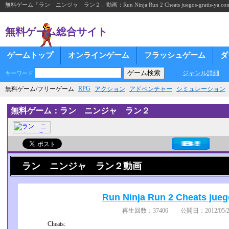
無料ゲーム「ラン ニンジャ ラン２」動画：Run Ninja Run 2 Cheats juegos-gratis-ya.co
無料ゲーム総合サイト
ゲームトップ
オンラインゲーム
フラッシュゲーム
ダ
ジャンル詳細
キーワード
RPG
無料ゲーム/フリーゲーム
アクション
アドベンチャー
シミュレーション
無料ゲーム：ラン ニンジャ ラン２
ラン ニンジャ ラン２動画
Run Ninja Run 2 Cheats jueg
再生回数：37406 公開日：2012/05/26
Cheats: