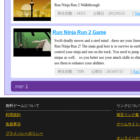
Run Ninja Run 2 Walkthrough
再生回数：14315 公開日：2012/05/25 [
Yo
Run Ninja Run 2 Game
Swift deadly moves and a steel mind - these are your fines
Run Ninja Run 2! The main goal here is to survive in eac
control your ninja and run on the track. You need to jump
ninjas as well、 so you better use your attack skills to el
use them to enhance your abilities.
再生回数：7309 公開日：2014/07/15 [
Yo
page:
1
無料ゲームについて
リンクについ
利用規約
相互リンク集
免責事項
ゲームサイト
プライバシーポリシー
オンラインゲ