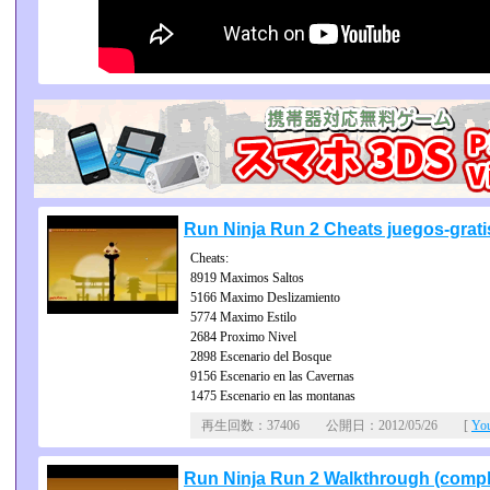
Run Ninja Run 2 Cheats juegos-grat
Cheats:
8919 Maximos Saltos
5166 Maximo Deslizamiento
5774 Maximo Estilo
2684 Proximo Nivel
2898 Escenario del Bosque
9156 Escenario en las Cavernas
1475 Escenario en las montanas
再生回数：37406 公開日：2012/05/26 [
Yo
Run Ninja Run 2 Walkthrough (compl