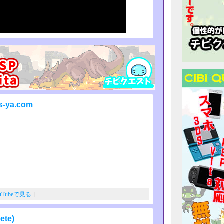
is-ya.com
uTubeで見る
]
ete)