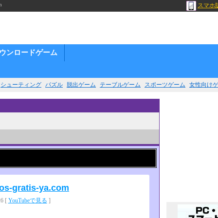
m
スマホ
ウンロードゲーム
シューティング
パズル
脱出ゲーム
テーブルゲーム
スポーツゲーム
女性向け
os-gratis-ya.com
 [
YouTubeで見る
]