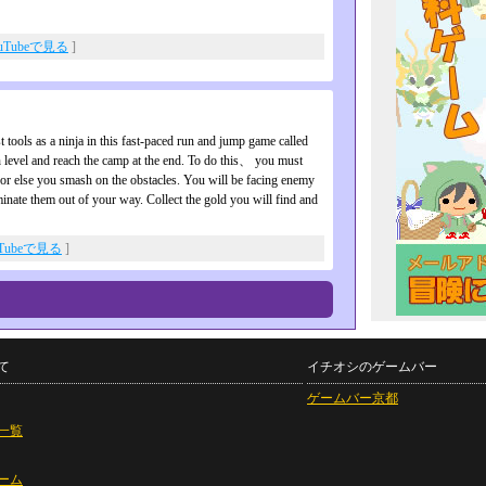
uTubeで見る
]
t tools as a ninja in this fast-paced run and jump game called
h level and reach the camp at the end. To do this、 you must
 or else you smash on the obstacles. You will be facing enemy
iminate them out of your way. Collect the gold you will find and
uTubeで見る
]
て
イチオシのゲームバー
ゲームバー京都
一覧
ーム