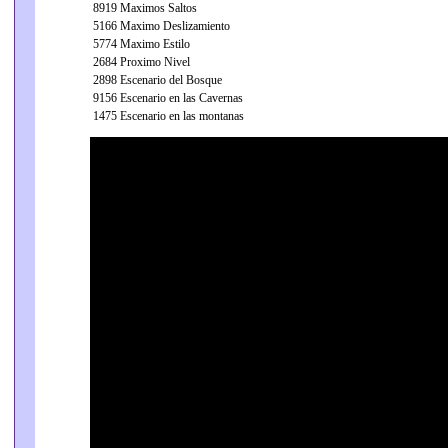
8919 Maximos Saltos
5166 Maximo Deslizamiento
5774 Maximo Estilo
2684 Proximo Nivel
2898 Escenario del Bosque
9156 Escenario en las Cavernas
1475 Escenario en las montanas