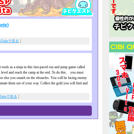
ete)
uTubeで見る
]
t tools as a ninja in this fast-paced run and jump game called
h level and reach the camp at the end. To do this、 you must
 or else you smash on the obstacles. You will be facing enemy
iminate them out of your way. Collect the gold you will find and
uTubeで見る
]