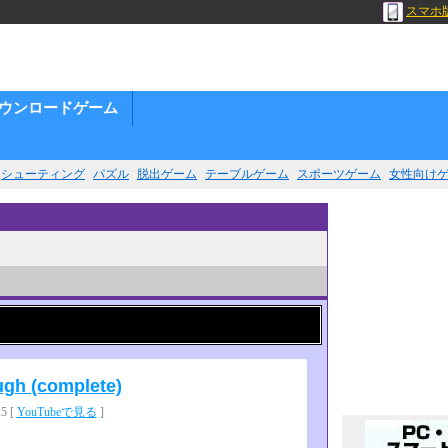
スマホ
ウンロードゲーム
シューティング
パズル
脱出ゲーム
テーブルゲーム
スポーツゲーム
女性向け
ugh (complete)
 [
YouTubeで見る
]