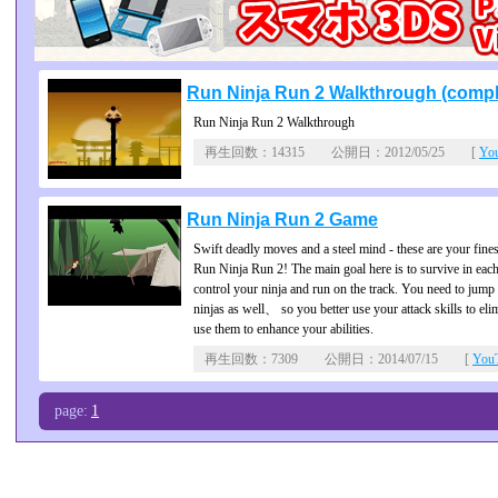
Run Ninja Run 2 Walkthrough (compl
Run Ninja Run 2 Walkthrough
再生回数：14315 公開日：2012/05/25 [
Yo
Run Ninja Run 2 Game
Swift deadly moves and a steel mind - these are your fines
Run Ninja Run 2! The main goal here is to survive in eac
control your ninja and run on the track. You need to jump
ninjas as well、 so you better use your attack skills to el
use them to enhance your abilities.
再生回数：7309 公開日：2014/07/15 [
Yo
page:
1