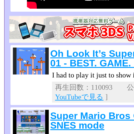
Oh Look It’s Supe
01 - BEST. GAME.
I had to play it just to show
再生回数：110093 公開
YouTubeで見る
]
Super Mario Bros
SNES mode