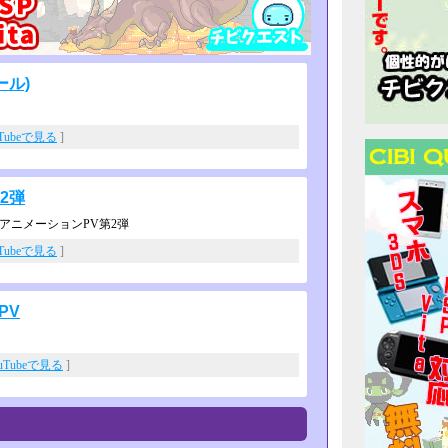
ール)
uTubeで見る
]
2弾
アニメーションPV第2弾
uTubeで見る
]
PV
uTubeで見る
]