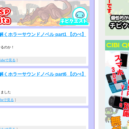
くホラーサウンドノベル part1 【のべ】
せるのか！
Tubeで見る
]
くホラーサウンドノベル part6 【のべ】
きました
ubeで見る
]