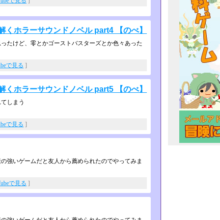
Tubeで見る
]
くホラーサウンドノベル part4 【のべ】
ったけど、零とかゴーストバスターズ­とか色々あった
ubeで見る
]
くホラーサウンドノベル part5 【のべ】
れてしまう
ubeで見る
]
素の強いゲームだと友人から薦められたのでやってみま
Tubeで見る
]