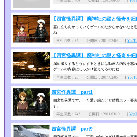
再生回数：404 公開日：2013/08/30 [
You
【四宮怪異譚】 廃神社の謎と怪奇を紐解
霊に立ち向かっていくゲームのなかなかないなと思
ね
再生回数：34 公開日：2014/02/04 [
YouT
【四宮怪異譚】 廃神社の謎と怪奇を紐解
溜め撮りするとうｐするときには動画の内容を忘
ゲームの内容はしっかり覚えてるのにね
再生回数：25 公開日：2014/02/05 [
YouT
四宮怪異譚 part1
四宮怪異譚です。 可愛い絵だけど結構ホラー要
す。
再生回数：742 公開日：2011/03/19 [
You
四宮怪異譚 part9