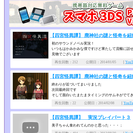
【四宮怪異譚】 廃神社の謎と怪奇を紐解
初のサウンドノベル実況！
いつもはかみかみな僕ですけど果たして流暢に話
見物でございます
再生回数：212 公開日：2014/01/05 [
You
【四宮怪異譚】 廃神社の謎と怪奇を紐解
終わりが近づいてまいりました
次回最終回です
そして面白いたまたまタイミングのサムネがでて
再生回数：22 公開日：2014/02/08 [
YouT
【四宮怪異譚】 実況プレイパート３
美子ちゃん食われてんのかと思った・・・；