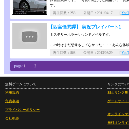
四宮怪異譚です。 可愛い絵だけど結構ホラー要
す。
再生回数：258 公開日：2011/04/17 [
You
【四宮怪異譚】 実況プレイパート1
ミステリーホラーサウンドノベルです。
この時はまだ想像もしてなかった・・・あんな体
再生回数：868 公開日：2013/08/29 [
You
page:
1
2
無料ゲームについて
リンクについ
利用規約
相互リンク集
免責事項
ゲームサイト
プライバシーポリシー
オンラインゲ
会社概要
無料オンライ