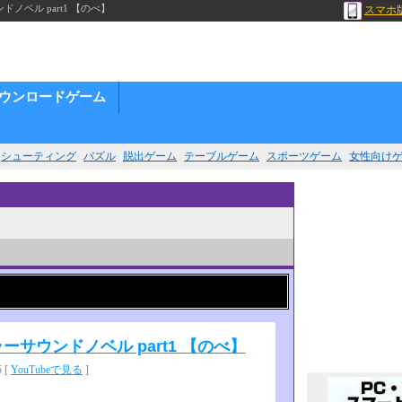
ベル part1 【のべ】
スマホ
ウンロードゲーム
シューティング
パズル
脱出ゲーム
テーブルゲーム
スポーツゲーム
女性向け
サウンドノベル part1 【のべ】
 [
YouTubeで見る
]