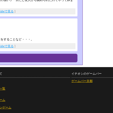
素の強いゲームだと友人から薦められたのでやってみま
Tubeで見る
]
験をすることなど・・・。
Tubeで見る
]
て
イチオシのゲームバー
ゲームバー京都
一覧
ーム
ンゲーム