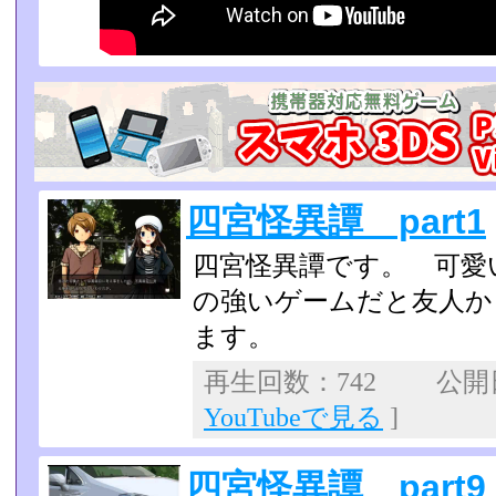
四宮怪異譚 part1
四宮怪異譚です。 可愛
の強いゲームだと友人か
ます。
再生回数：742 公開日：
YouTubeで見る
]
四宮怪異譚 part9