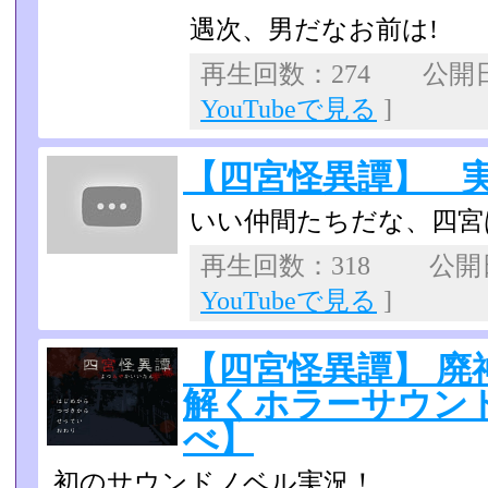
遇次、男だなお前は!
再生回数：274 公開日：2
YouTubeで見る
]
【四宮怪異譚】 
いい仲間たちだな、四宮は
再生回数：318 公開日：
YouTubeで見る
]
【四宮怪異譚】 廃
解くホラーサウンドノ
べ】
初のサウンドノベル実況！