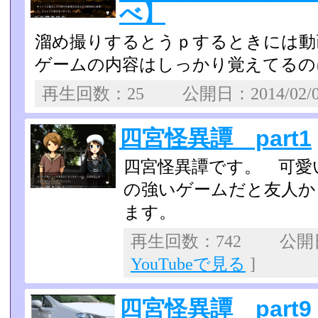
べ】
溜め撮りするとうｐするときには動
ゲームの内容はしっかり覚えてるの
再生回数：25 公開日：2014/02/
四宮怪異譚 part1
四宮怪異譚です。 可愛
の強いゲームだと友人か
ます。
再生回数：742 公開日：
YouTubeで見る
]
四宮怪異譚 part9