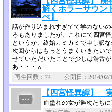
【四宮怪異譚】 廃
解くホラーサウンド
べ】
話が作り込まれすぎてて学のないの
ろもありましたが、これに­て四宮
というか、終始カミカミで申し訳な
次回からはもっとうまくいきたいで
せていただいたことで少し­は滑舌
あ・・・ｗ
再生回数：74 公開日：2014/02/
【四宮怪異譚】 
血塗れの女が遇次たちに