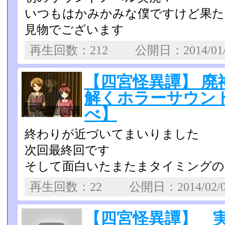
いつもはかみかみな僕ですけど果た
見物でございます
再生回数：212 公開日：2014/01
【四宮怪異譚】 廃
解くホラーサウンドノ
べ】
終わりが近づいてまいりました
次回最終回です
そして面白いたまたまタイミングの
再生回数：22 公開日：2014/02/
【四宮怪異譚】 