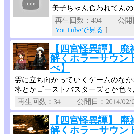
美子ちゃん食われてんの
再生回数：404 公開日：
YouTubeで見る
]
【四宮怪異譚】 廃
解くホラーサウンドノ
べ】
霊に立ち向かっていくゲームのなか
零とかゴーストバスターズ­とか色
再生回数：34 公開日：2014/02/
【四宮怪異譚】 廃
解くホラーサウンドノ