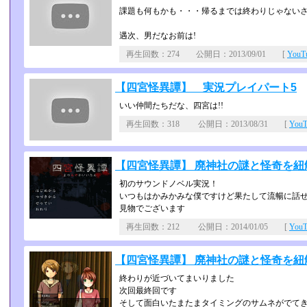
課題も何もかも・・・帰るまでは終わりじゃない
遇次、男だなお前は!
再生回数：274 公開日：2013/09/01 [
You
【四宮怪異譚】 実況プレイパート5
いい仲間たちだな、四宮は!!
再生回数：318 公開日：2013/08/31 [
You
【四宮怪異譚】 廃神社の謎と怪奇を紐解
初のサウンドノベル実況！
いつもはかみかみな僕ですけど果たして流暢に話
見物でございます
再生回数：212 公開日：2014/01/05 [
You
【四宮怪異譚】 廃神社の謎と怪奇を紐解
終わりが近づいてまいりました
次回最終回です
そして面白いたまたまタイミングのサムネがでて