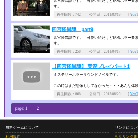
四宮怪異譚です。 可愛い絵だけど結構ホラー要
す。
再生回数：742 公開日：2011/03/19 [
You
四宮怪異譚 part9
四宮怪異譚です。 可愛い絵だけど結構ホラー要
す。
再生回数：258 公開日：2011/04/17 [
You
【四宮怪異譚】 実況プレイパート1
ミステリーホラーサウンドノベルです。
この時はまだ想像もしてなかった・・・あんな体
再生回数：868 公開日：2013/08/29 [
You
page:
1
2
無料ゲームについて
リンクについ
利用規約
相互リンク集