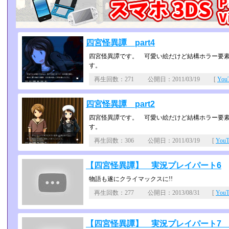
四宮怪異譚 part4
四宮怪異譚です。 可愛い絵だけど結構ホラー要
す。
再生回数：271 公開日：2011/03/19 [
Yo
四宮怪異譚 part2
四宮怪異譚です。 可愛い絵だけど結構ホラー要
す。
再生回数：306 公開日：2011/03/19 [
You
【四宮怪異譚】 実況プレイパート6
物語も遂にクライマックスに!!
再生回数：277 公開日：2013/08/31 [
You
【四宮怪異譚】 実況プレイパート7