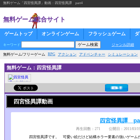
無料ゲーム「四宮怪異譚」動画：四宮怪異譚 part4
無料ゲーム総合サイト
ゲームトップ
オンラインゲーム
フラッシュゲーム
ダ
ジャンル詳細
キーワード
RPG
無料ゲーム/フリーゲーム
アクション
アドベンチャー
シミュレーション
無料ゲーム：四宮怪異譚
四宮怪異譚動画
四宮怪異譚 par
再生回数：271 公開日：2011/03/19
四宮怪異譚です。 可愛い絵だけど結構ホラー要素の強いゲーム