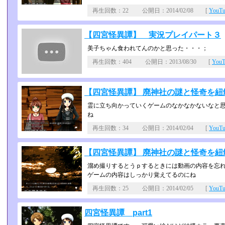
再生回数：22 公開日：2014/02/08 [
YouT
【四宮怪異譚】 実況プレイパート３
美子ちゃん食われてんのかと思った・・・；
再生回数：404 公開日：2013/08/30 [
You
【四宮怪異譚】 廃神社の謎と怪奇を紐解
霊に立ち向かっていくゲームのなかなかないなと思
ね
再生回数：34 公開日：2014/02/04 [
YouT
【四宮怪異譚】 廃神社の謎と怪奇を紐解
溜め撮りするとうｐするときには動画の内容を忘
ゲームの内容はしっかり覚えてるのにね
再生回数：25 公開日：2014/02/05 [
YouT
四宮怪異譚 part1