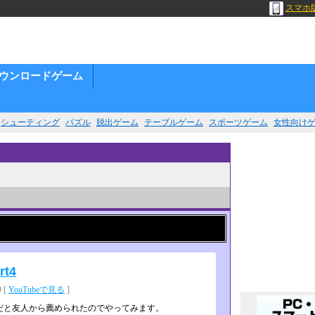
スマホ
ウンロードゲーム
シューティング
パズル
脱出ゲーム
テーブルゲーム
スポーツゲーム
女性向け
t4
 [
YouTubeで見る
]
だと友人から薦められたのでやってみます。