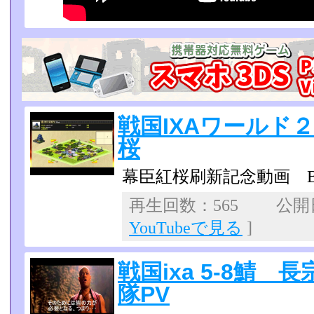
戦国IXAワールド
桜
幕臣紅桜刷新記念動画 B
再生回数：565 公開日：
YouTubeで見る
]
戦国ixa 5-8鯖
隊PV