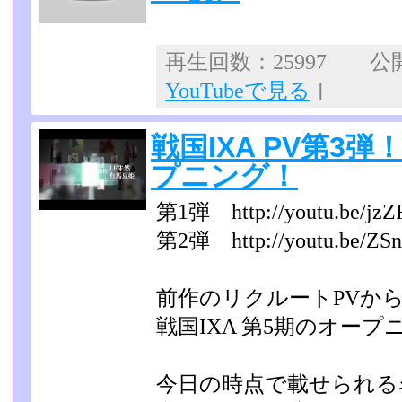
再生回数：25997 公開日
YouTubeで見る
]
戦国IXA PV第3
プニング！
第1弾 http://youtu.be/jzZ
第2弾 http://youtu.be/Z
前作のリクルートPVから
戦国IXA 第5期のオー
今日の時点で載せられる