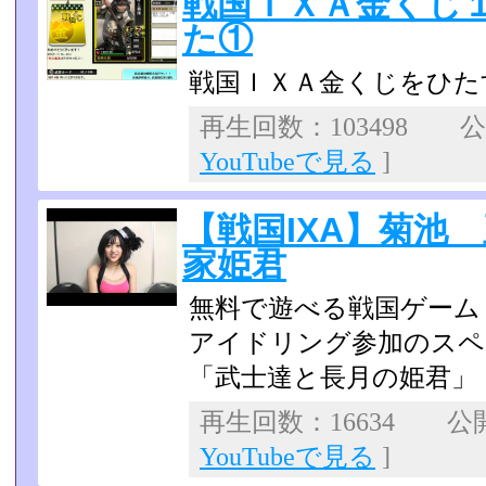
戦国ＩＸＡ金くじ
た①
戦国ＩＸＡ金くじをひた
再生回数：103498 公開
YouTubeで見る
]
【戦国IXA】菊池
家姫君
無料で遊べる戦国ゲーム
アイドリング参加のスペ
「武士達と長月の姫君」
再生回数：16634 公開日
YouTubeで見る
]