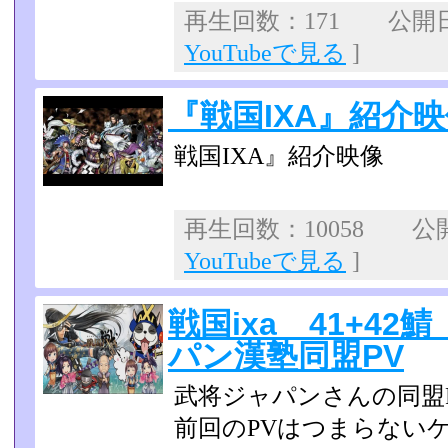
再生回数：171 公開日：
YouTubeで見る
]
『戦国IXA』紹介
戦国IXA』紹介映像
再生回数：10058 公開日
YouTubeで見る
]
戦国ixa 41+4
パン漢塾同盟PV
武将ジャパンさんの同盟P
前回のPVはつまらない