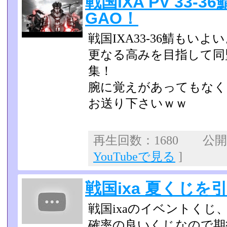
戦国IXA PV 33-
GAO！
戦国IXA33-36鯖もい
更なる高みを目指して同
集！
腕に覚えがあってもなく
お送り下さいｗｗ
再生回数：1680 公開日：
YouTubeで見る
]
戦国ixa 夏くじ
戦国ixaのイベントくじ
確率の良いくじなので期