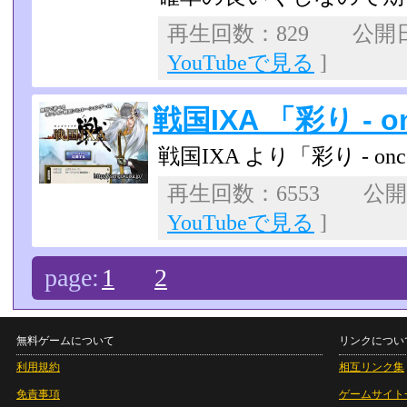
再生回数：829 公開日：
YouTubeで見る
]
戦国IXA 「彩り - on
戦国IXA より「彩り - once 
再生回数：6553 公開日：
YouTubeで見る
]
page:
1
2
無料ゲームについて
リンクについ
利用規約
相互リンク集
免責事項
ゲームサイト