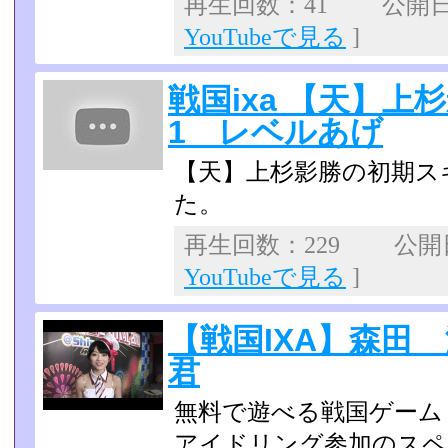
再生回数：41 公開日：2
YouTubeで見る
]
戦国ixa 【天】上
1 レベルあげ
【天】上杉影勝の初期スキ
た。
再生回数：229 公開日：
YouTubeで見る
]
【戦国IXA】森田
君
無料で遊べる戦国ゲーム
アイドリング参加のスペ