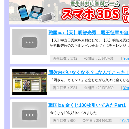
戦国ixa【天】明智光秀 覇王征軍を
【天】宇喜田秀家を素材にして、【天】明智光秀
宇喜田秀家のスキルレベルを上げずにチャレンジ
再生回数：1712 公開日：2014/07/31 [
Yo
岡佐内がいなくなる？...なんてこった
「岡さん、カモン！」と念じながら久々に金くじ
再生回数：2361 公開日：2013/08/30 [
Yo
戦国ixa 金くじ100枚引いてみたPart1
金くじを100枚引いてみました
再生回数：600 公開日：2014/07/23 [
You