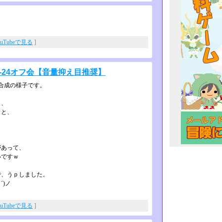
ouTubeで見る
]
1-24オフ会【音量抑え目推奨】
天合成の様子です。
と、
こと、
があって、
いですｗ
で、うｐしました。
´)ノ
ouTubeで見る
]