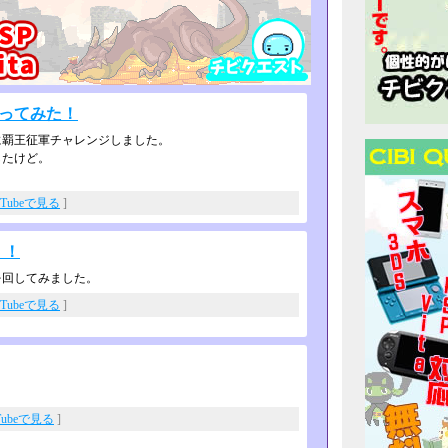
狙ってみた！
に覇王征軍チャレンジしました。
したけど。
uTubeで見る
]
！！
を回してみました。
uTubeで見る
]
Tubeで見る
]