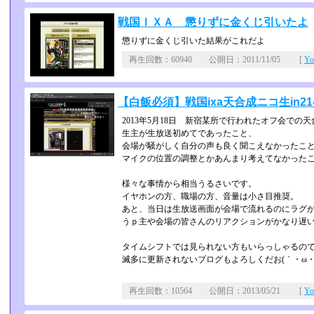
戦国ＩＸＡ 懲りずに金くじ引いたよ
懲りずに金くじ引いた結果がこれだよ
再生回数：60940 公開日：2011/11/05 [
Y
【白飯必須】戦国ixa天合成ニコ生in2
2013年5月18日 新宿某所で行われたオフ会での
生主が生放送初めてであったこと、
会場が騒がしく自分の声も良く聞こえなかったこ
マイクの位置の調整とかあんまり考えてなかった
様々な事情から相当うるさいです。
イヤホンの方、職場の方、音量は小さ目推奨。
あと、当日は生放送画面が会場で流れるのにラグ
うｐ主や会場の皆さんのリアクションがかなり遅
タイムシフトでは見られない方もいらっしゃるの
滅多に更新されないブログもよろしくだお(｀・ω・
再生回数：10564 公開日：2013/05/21 [
Y