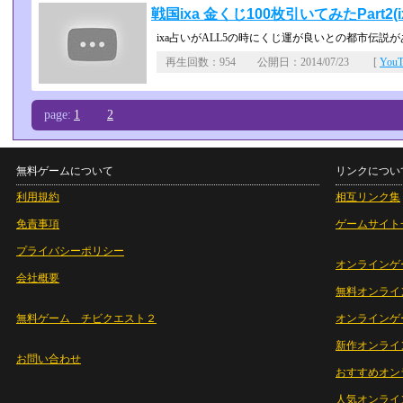
戦国ixa 金くじ100枚引いてみたPart2(
ixa占いがALL5の時にくじ運が良いとの都市伝説
再生回数：954 公開日：2014/07/23 [
You
page:
1
2
無料ゲームについて
リンクについ
利用規約
相互リンク集
免責事項
ゲームサイト
プライバシーポリシー
オンラインゲ
会社概要
無料オンライ
無料ゲーム チビクエスト２
オンラインゲ
新作オンライ
お問い合わせ
おすすめオン
人気オンライ