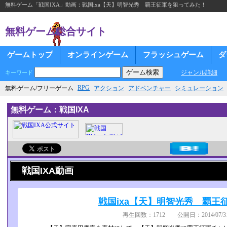
無料ゲーム「戦国IXA」動画：戦国ixa【天】明智光秀 覇王征軍を狙ってみた！
無料ゲーム総合サイト
ゲームトップ
オンラインゲーム
フラッシュゲーム
ダ
ジャンル詳細
キーワード
RPG
無料ゲーム/フリーゲーム
アクション
アドベンチャー
シミュレーション
無料ゲーム：戦国IXA
戦国IXA動画
戦国ixa【天】明智光秀 覇王
再生回数：1712 公開日：2014/07/31