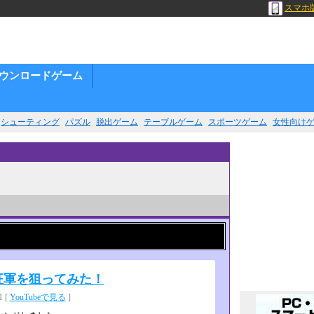
スマホ
ウンロードゲーム
シューティング
パズル
脱出ゲーム
テーブルゲーム
スポーツゲーム
女性向け
征軍を狙ってみた！
 [
YouTubeで見る
]