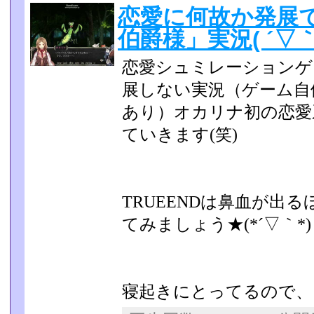
恋愛に何故か発展
伯爵様」実況( ´▽｀
恋愛シュミレーションゲ
展しない実況（ゲーム自
あり）オカリナ初の恋愛系
ていきます(笑)
TRUEENDは鼻血が出
てみましょう★(*´▽｀*)
寝起きにとってるので、