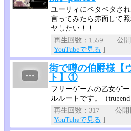
ユーリィにベタベタされ
言ってみたら赤面して照
ヤしたい！！
再生回数：1559 公開日：
YouTubeで見る
]
街で噂の伯爵様【
ト】①
フリーゲームの乙女ゲー
ルルートです。（trueen
再生回数：317 公開日：
YouTubeで見る
]