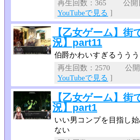
再生回数：365 公開日：
YouTubeで見る
]
【乙女ゲーム】街
況】part11
伯爵かわいすぎるううう
再生回数：2570 公開日：
YouTubeで見る
]
【乙女ゲーム】街
況】part1
いい男コンプを目指し始
ない