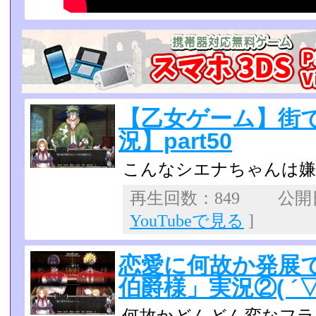
【乙女ゲーム】街
況】part50
こんなシエナちゃんは嫌
再生回数：849 公開日：
YouTubeで見る
]
恋愛に何故か発展
伯爵様」実況②( ´▽