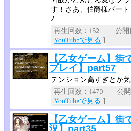
何故かどんどん変なフラ
す！さあ、伯爵様パート２も楽
ﾉ
再生回数：152 公開日：
YouTubeで見る
]
【乙女ゲーム】街
プレイ】part57
テンション高すぎとか気
再生回数：1470 公開日：
YouTubeで見る
]
【乙女ゲーム】街
況】part35