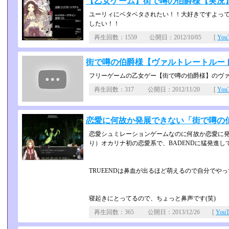
【乙女ゲーム】街で噂の伯爵様【実況】pa
ユーリィにベタベタされたい！！大好きですよって
したい！！
再生回数：1559 公開日：2012/10/05 [
Yo
街で噂の伯爵様【ヴァルトレートルー
フリーゲームの乙女ゲー【街で噂の伯爵様】のヴァルル
再生回数：317 公開日：2012/11/20 [
Yo
恋愛に何故か発展できない「街で噂の伯爵
恋愛シュミレーションゲームなのに何故か恋愛に発
り）オカリナ初の恋愛系で、BADENDに猛発進して
TRUEENDは鼻血が出るほど萌えるので自分でやって
寝起きにとってるので、ちょっと鼻声です(笑)
再生回数：365 公開日：2013/12/26 [
You