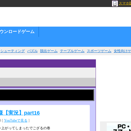
スマホ
ウンロードゲーム
シューティング
パズル
脱出ゲーム
テーブルゲーム
スポーツゲーム
女性向け
実況】part16
 [
YouTubeで見る
]
ン上がってしまっ­たでござるの巻