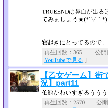
TRUEENDは鼻血が出
てみましょう★(*´▽｀*)
寝起きにとってるので、
再生回数：365 公開日：
YouTubeで見る
]
【乙女ゲーム】街
況】part11
伯爵かわいすぎるううう
再生回数：2570 公開日：