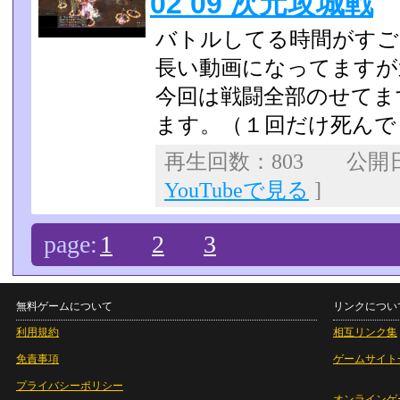
02 09 次元攻城戦
バトルしてる時間がすご
長い動画になってますが
今回は戦闘全部のせてま
ます。（１回だけ死んで
再生回数：803 公開日：
YouTubeで見る
]
page:
1
2
3
無料ゲームについて
リンクについ
利用規約
相互リンク集
免責事項
ゲームサイト
プライバシーポリシー
オンラインゲ