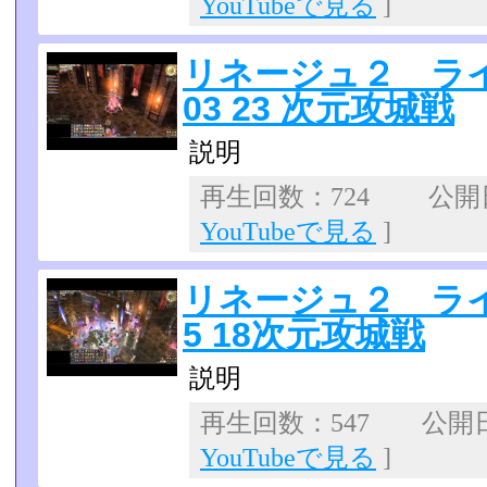
YouTubeで見る
]
リネージュ２ ライ
03 23 次元攻城戦
説明
再生回数：724 公開日：
YouTubeで見る
]
リネージュ２ ライ
5 18次元攻城戦
説明
再生回数：547 公開日：2
YouTubeで見る
]