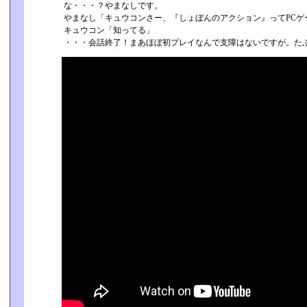
な・・・？やまなしです。
やまなし「キュウコンさー、『しょぼんのアクション』ってPCゲ
キュウコン「知ってる」
・・・会話終了！まあほぼ初プレイなんで支障はないですが。た