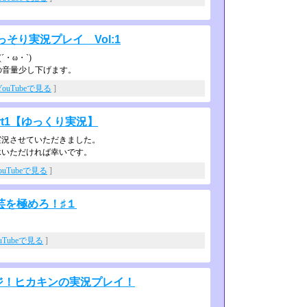
っそり実況プレイ Vol:1
・ω・`)
ムの音量少し下げます。
YouTubeで見る
]
t1【ゆっくり実況】
実況させていただきました。
承いただければ幸いです。
ouTubeで見る
]
芸を極めろ！♯１
uTubeで見る
]
ージ！ヒカキンの実況プレイ！