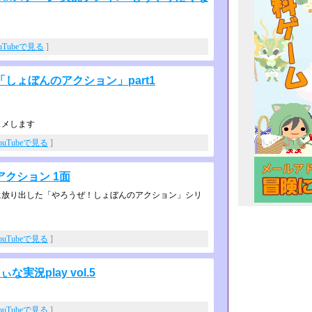
uTubeで見る
]
しょぼんのアクション」part1
スメします
ouTubeで見る
]
クション 1面
放り出した「やろうぜ！しょぼんのア­クション」シリ
ouTubeで見る
]
況play vol.5
ouTubeで見る
]