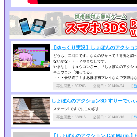
【ゆっくり実況】しょぼんのアクション
どうも、二回目です。なんの話かって？青鬼と調べ
ないかな・・・？やまなしです。
やまなし「キュウコンさー、『しょぼんのアクショ
キュウコン「知ってる」
・・・会話終了！まあほぼ初プレイなんで支障は
再生回数：303263 公開日：2014/04/24 [
Y
しょぼんのアクション3D すりーでぃぃぃな実
ステージ1ですでにこのざま
再生回数：338915 公開日：2014/03/16 [
Y
【しょぼんのアクション-Cat Mario