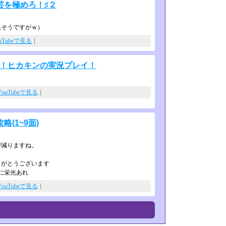
芸を極めろ！♯２
見そうですがｗ）
uTubeで見る
]
ジ！ヒカキンの実況プレイ！
YouTubeで見る
]
(1~9面)
が減りますね。
聴ありがとうございます
ぼんに栄光あれ
YouTubeで見る
]