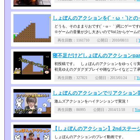
しょぼんのアクションを(´・ω・`)との
どうも、そのままりおです(´・ω・｀)死にゲーです(´
※ゲームの音量が少し大きいのでVol:2からゲー
再生回数：1161710 公開日：2010/08/11 [
寝不足だけどしょぼんのアクションpar
初投稿です。 しょぼんのアクションをゆっくり
初見ゆえのグダグダプレイや雑なプレイなどご了
再生回数：327821 公開日：2013/01/24 [
Y
しょぼんのアクションでリアクション
激ムズアクションをハイテンションで実況！
再生回数：86995 公開日：2014/11/18 [
Yo
【しょぼんのアクション】2ndステ
しょぼんのアクションのプレイ動画です。