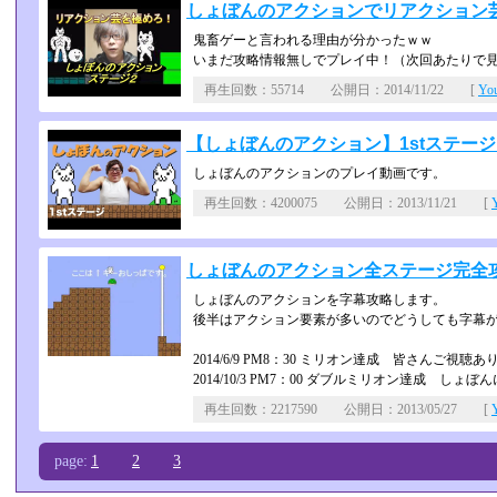
しょぼんのアクションでリアクション
鬼畜ゲーと言われる理由が分かったｗｗ
いまだ攻略情報無しでプレイ中！（次回あたりで
再生回数：55714 公開日：2014/11/22 [
Yo
【しょぼんのアクション】1stステー
しょぼんのアクションのプレイ動画です。
再生回数：4200075 公開日：2013/11/21 [
しょぼんのアクション全ステージ完全攻略
しょぼんのアクションを字幕攻略します。
後半はアクション要素が多いのでどうしても字幕
2014/6/9 PM8：30 ミリオン達成 皆さんご視
2014/10/3 PM7：00 ダブルミリオン達成 しょ
再生回数：2217590 公開日：2013/05/27 [
page:
1
2
3