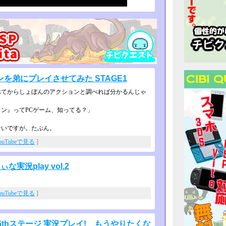
を弟にプレイさせてみた STAGE1
てからしょぼんのアクションと調べれ­ば分かるんじゃ
ン』ってPCゲーム、知ってる？」
ないですが。たぶん。
ouTubeで見る
]
況play vol.2
ouTubeで見る
]
-】6thステージ 実況プレイ! もうやりたくな