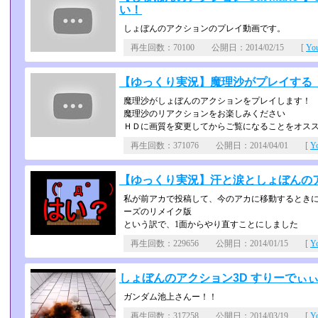
い！
しょぼんのアクションのプレイ動画です。
再生回数：70100 公開日：2014/02/15 [
Yo
【ゆっくり実況】魔理沙がプレイする「
魔理沙がしょぼんのアクションをプレイします！
魔理沙のリアクションをお楽しみください
ＨＤに画質を変更してからご覧になることをオス
再生回数：371076 公開日：2014/04/01 [
Y
【ゆっくり実況】汗と涙としょぼんのア
私が前アカで投稿して、今のアカに移動するときに
ーズのリメイク版
という訳で、1面からやり直すことにしました
再生回数：229656 公開日：2014/01/15 [
Y
しょぼんのアクション3D すりーでぃぃぃな実
ガンダム池上さんー！！
再生回数：317258 公開日：2014/03/19 [
Y