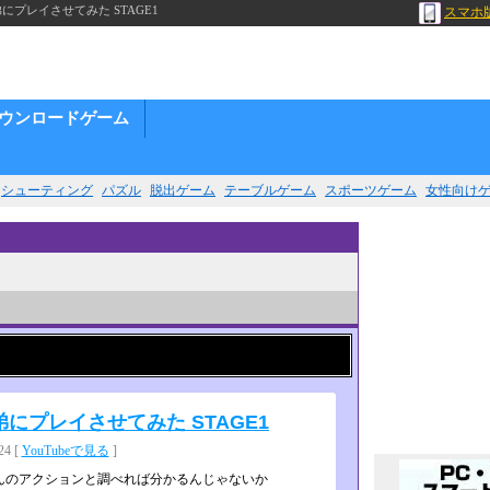
レイさせてみた STAGE1
スマホ
ウンロードゲーム
シューティング
パズル
脱出ゲーム
テーブルゲーム
スポーツゲーム
女性向け
プレイさせてみた STAGE1
4 [
YouTubeで見る
]
のアクションと調べれ­ば分かるんじゃないか