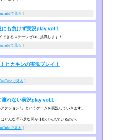
ouTubeで見る
]
負けず実況play vol.1
イできるステージゼロに挑戦します！
ouTubeで見る
]
ージ！ヒカキンの実況プレイ！
YouTubeで見る
]
ない実況play vol.1
アクション3」というゲームを実況し­ていきます。
回はどんな理不尽な罠が仕掛けられて­いるのか。
ouTubeで見る
]