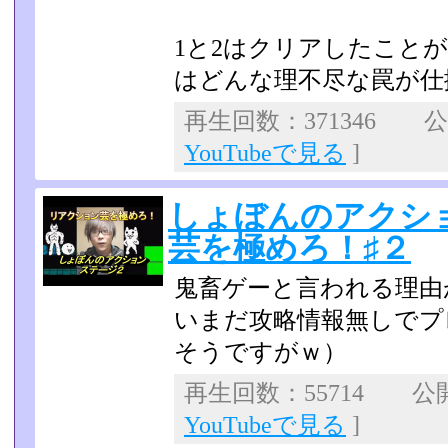
1と2はクリアしたこと
はどんな理不尽な罠が仕
再生回数：371346 公開
YouTubeで見る
]
しょぼんのアクシ
芸を極めろ！♯２
鬼畜ゲーと言われる理由
いまだ攻略情報無しでプ
そうですがｗ）
再生回数：55714 公開日
YouTubeで見る
]