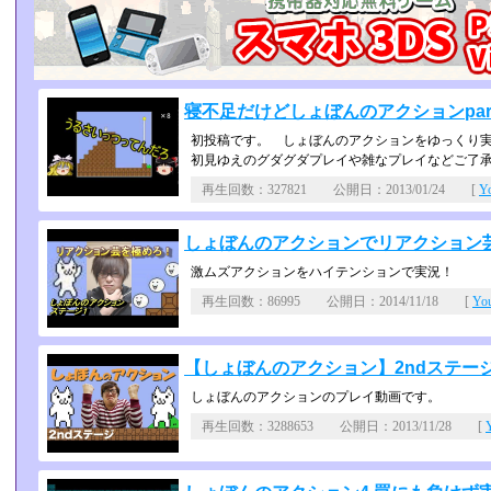
寝不足だけどしょぼんのアクションpar
初投稿です。 しょぼんのアクションをゆっくり
初見ゆえのグダグダプレイや雑なプレイなどご了
再生回数：327821 公開日：2013/01/24 [
Y
しょぼんのアクションでリアクション
激ムズアクションをハイテンションで実況！
再生回数：86995 公開日：2014/11/18 [
Yo
【しょぼんのアクション】2ndステ
しょぼんのアクションのプレイ動画です。
再生回数：3288653 公開日：2013/11/28 [