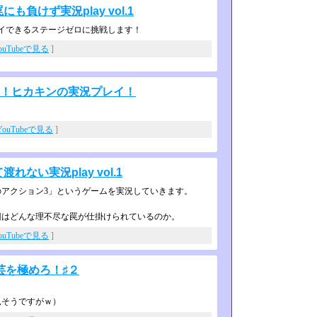
負けず実況play vol.1
イできるステージゼロに挑戦します！
ouTubeで見る
]
ージ！ヒカキンの実況プレイ！
YouTubeで見る
]
ない実況play vol.1
アクション3」というゲームを実況し­ていきます。
回はどんな理不尽な罠が仕掛けられて­いるのか。
ouTubeで見る
]
芸を極めろ！♯２
見そうですがｗ）