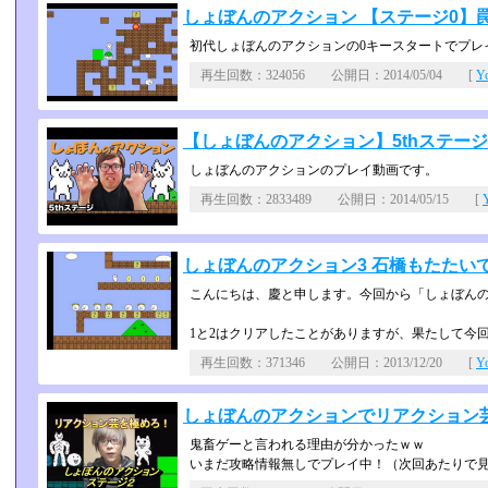
しょぼんのアクション 【ステージ0】罠にも
初代しょぼんのアクションの0キースタートでプレ
再生回数：324056 公開日：2014/05/04 [
Y
【しょぼんのアクション】5thステ
しょぼんのアクションのプレイ動画です。
再生回数：2833489 公開日：2014/05/15 [
しょぼんのアクション3 石橋もたたいて渡れ
こんにちは、慶と申します。今回から「しょぼんの
1と2はクリアしたことがありますが、果たして今
再生回数：371346 公開日：2013/12/20 [
Y
しょぼんのアクションでリアクション
鬼畜ゲーと言われる理由が分かったｗｗ
いまだ攻略情報無しでプレイ中！（次回あたりで