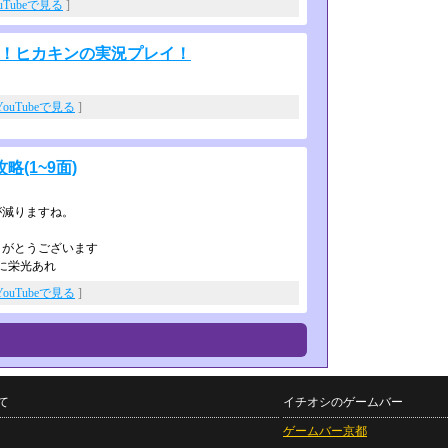
uTubeで見る
]
ジ！ヒカキンの実況プレイ！
YouTubeで見る
]
(1~9面)
が減りますね。
聴ありがとうございます
ぼんに栄光あれ
YouTubeで見る
]
て
イチオシのゲームバー
ゲームバー京都