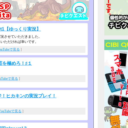
t1【ゆっくり実況】
実況させていただきました。
承いただければ幸いです。
ouTubeで見る
]
芸を極めろ！♯１
uTubeで見る
]
ージ！ヒカキンの実況プレイ！
YouTubeで見る
]