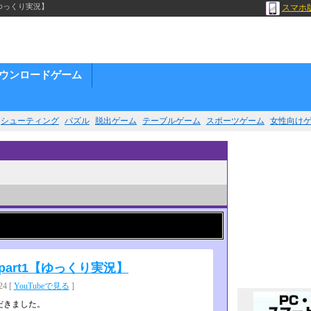
ゆっくり実況】
スマホ
ウンロードゲーム
シューティング
パズル
脱出ゲーム
テーブルゲーム
スポーツゲーム
女性向け
art1【ゆっくり実況】
4 [
YouTubeで見る
]
だきました。