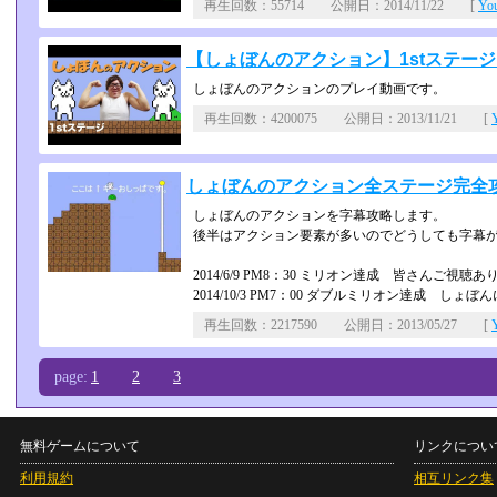
再生回数：55714 公開日：2014/11/22 [
Yo
【しょぼんのアクション】1stステー
しょぼんのアクションのプレイ動画です。
再生回数：4200075 公開日：2013/11/21 [
しょぼんのアクション全ステージ完全攻略
しょぼんのアクションを字幕攻略します。
後半はアクション要素が多いのでどうしても字幕
2014/6/9 PM8：30 ミリオン達成 皆さんご視
2014/10/3 PM7：00 ダブルミリオン達成 しょ
再生回数：2217590 公開日：2013/05/27 [
page:
1
2
3
無料ゲームについて
リンクについ
利用規約
相互リンク集