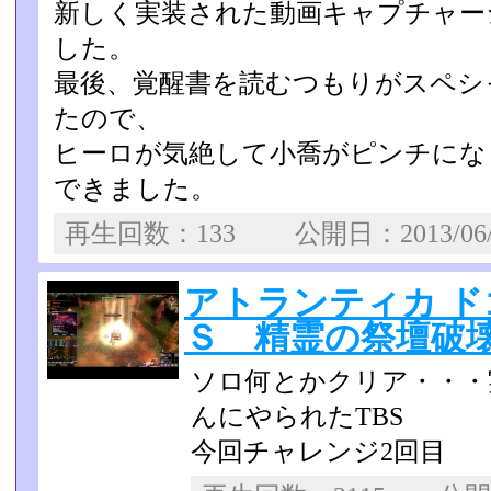
新しく実装された動画キャプチャー
した。
最後、覚醒書を読むつもりがスペシ
たので、
ヒーロが気絶して小喬がピンチにな
できました。
再生回数：133 公開日：2013/06
アトランティカ 
Ｓ 精霊の祭壇破
ソロ何とかクリア・・・
んにやられたTBS
今回チャレンジ2回目