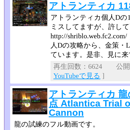
アトランティカ 11
アトランティカ個人Dの1
ミスしてますが、許して下
http://shriblo.web.
人Dの攻略から、金策・
ていま­す。是非、見に
再生回数：6624 公開日：
YouTubeで見る
]
アトランティカ 龍の
点 Atlantica Trial 
Cannon
龍の試練のフル動画です。