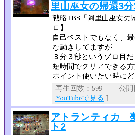
里山巫女の帰還3分
戦略TBS「阿里山巫女の帰
ロ】
自己ベストでもなく、最
な動きしてますが
３分３秒というゾロ目だ
短時間でクリアできる方
ポイント使いたい時にど
再生回数：599 公開日：
YouTubeで見る
]
アトランティカ 
ト2