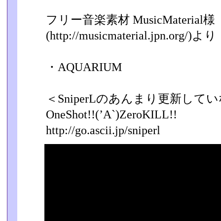
フリー音楽素材 MusicMaterial様
(http://musicmaterial.jpn.org/)より
・AQUARIUM
＜SniperLのあんまり更新して
OneShot!!(’A`)ZeroKILL!!
http://go.ascii.jp/sniperl