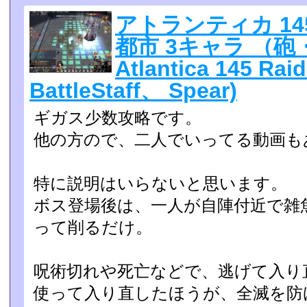
アトランティカ 14
都市 3キャラ （
Atlantica 145 Ra
BattleStaff、 Spear)
ギガス少数攻略です。
他の方ので、二人でいってる動画も
特に説明はいらないと思います。
ボス登場後は、一人が自陣付近で雑
って削るだけ。
呪術切れや死亡などで、逃げて入り
使って入り直したほうが、­全滅を防