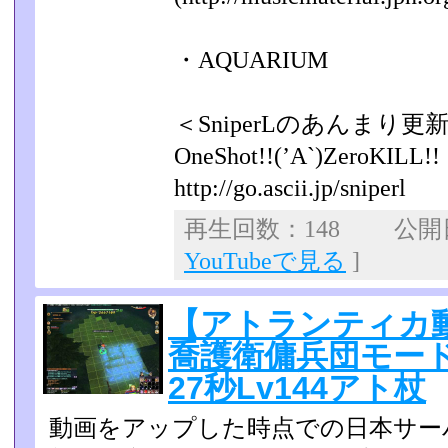
・AQUARIUM
＜SniperLのあんまり
OneShot!!(’A`)ZeroKILL!!
http://go.ascii.jp/sniperl
再生回数：148 公開日：
YouTubeで見る
]
【アトランティカ動
喬護衛傭兵団モー
27秒Lv144アト杖
動画をアップした時点での日本サー