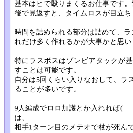
基本はヒで殴りまくるお仕事です。連
後で見返すと、タイムロスが目立ちますね:
時間を詰められる部分は詰めて、ラ
れだけ多く作れるかが大­事かと思い
特にラスボスはゾンビアタックが基
すことは可能です。
自分は5回くらい入りなおして、ラ
ることが多いです。
9人編成でロロ加護とか入れれば( ・
は、
相手1ターン目のメテオで杖が死ん