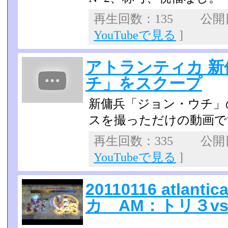
再生回数：135 公開日：
YouTubeで見る
]
アトランティカ 
チ」をスクープ
新傭兵「ジョン・ウチ」
スを撮っただけの動画で
再生回数：335 公開日：
YouTubeで見る
]
20110116 atlant
カ AM：トリ３v