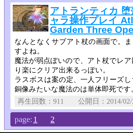
アトランティカ 堕
ャラ操作プレイ Atlan
Garden Three Ope
なんとなくサブアト杖の画面で。ま
すよね。
魔法が弱点ぽいので、アト杖でレア
り楽にクリア出来るっぽい­。
ラスボスは案の定、一人フリーズし
銅像みたいな魔法のは単体即死です
再生回数：911 公開日：2014/02
page:
1
2