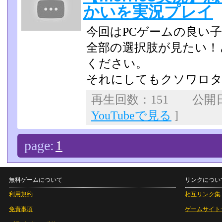
かいを実況プレイ
今回はPCゲームの良い
全部の選択肢が見たい！
ください。
それにしてもクソワロタw
再生回数：151 公開日：2
YouTubeで見る
]
page:
1
無料ゲームについて
リンクについ
利用規約
相互リンク集
免責事項
ゲームサイト