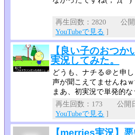
なかったですね(；´Д｀)
再生回数：2820 公開日：
YouTubeで見る
]
【良い子のおつか
実況してみた。
どうも、ナチる＠と申し
声が聞こえてませんねｗ
まあ、初実況で単発的な
再生回数：173 公開日：2
YouTubeで見る
]
【merries実況