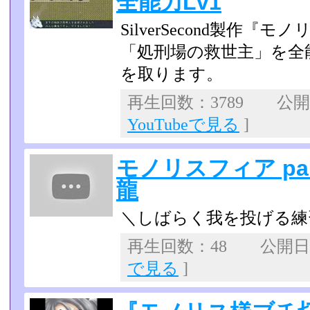
全能力Lv1
SilverSecond製作『
「処刑場の救世主」を全能
を取ります。
再生回数：3789 公開日：
YouTubeで見る
]
モノリスフィア pa
龍
＼しばらく我を投げる練
再生回数：48 公開日：2
で見る
]