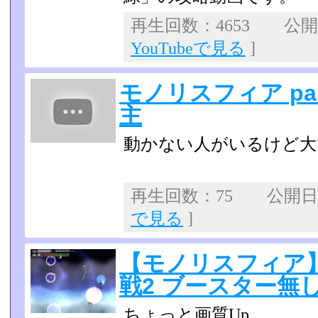
再生回数：4653 公開日：
YouTubeで見る
]
モノリスフィア par
主
動かない人がいるけど大
再生回数：75 公開日：2
で見る
]
【モノリスフィア】
戦2 ブースター無
ちょっと画質Up