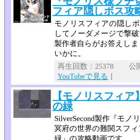
『モノリス様ブチ
フィア隠しボス攻
モノリスフィアの隠しボ
してノーダメージで撃破
製作者自らがお答えしま
いかに。
再生回数：25378 公開日
YouTubeで見る
]
【モノリスフィア】
の緑
SilverSecond製作『
冥府の世界の難関スフィ
緑」の攻略動画です。