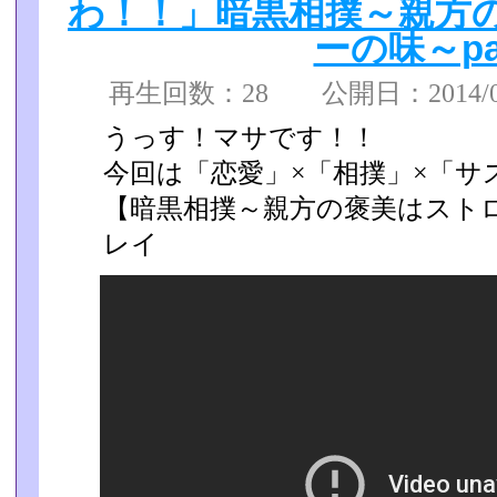
わ！！」暗黒相撲～親方
ーの味～pa
再生回数：28 公開日：2014/09/
うっす！マサです！！
今回は「恋愛」×「相撲」×「サ
【暗黒相撲～親方の褒美はスト
レイ