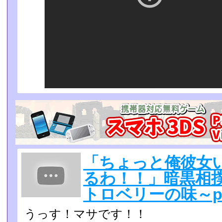
「ちょっと俺彼女
るわ！！」暗黒相
トロベリーの味～pa
うっす！マサです！！