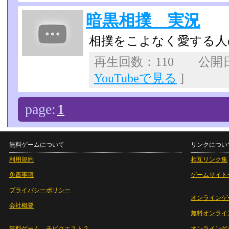
暗黒相撲 実況
相撲をこよなく愛する人
再生回数：110 公開日：2
YouTubeで見る
]
page:
1
無料ゲームについて
リンクについ
利用規約
相互リンク集
免責事項
ゲームサイト
プライバシーポリシー
オンラインゲ
会社概要
無料オンライ
無料ゲーム チビクエスト２
オンラインゲ