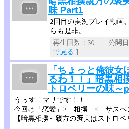
暗黒相撲親方の褒
味 Part1
2回目の実況プレイ動画
らも是非。
再生回数：30 公開日：2
で見る
]
「ちょっと俺彼女
るわ！！」暗黒相
トロベリーの味～pa
うっす！マサです！！
今回は「恋愛」×「相撲」×「サス
【暗黒相撲～親方の褒美はストロベ