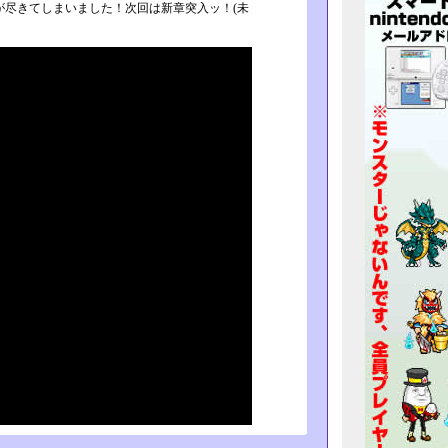
­尽きてしまいました！次回は新章突入ッ！(未