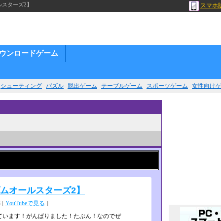
ルスターズ2】
スマホ
ウンロードゲーム
シューティング
パズル
脱出ゲーム
テーブルゲーム
スポーツゲーム
女性向け
ダムオールスターズ2】
 [
YouTubeで見る
]
います！がんばりまし­た！たぶん！なのでぜ