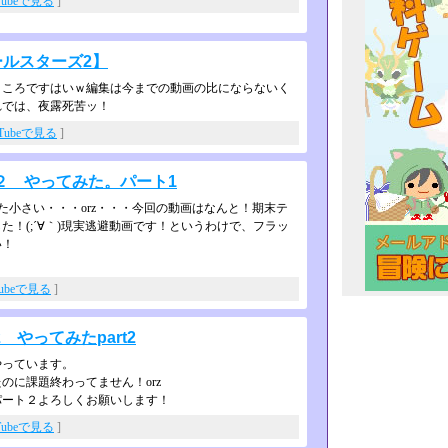
Tubeで見る
]
ールスターズ2】
ころですはいｗ編集は今までの動画の­比にならないく
れでは、夜露死苦ッ！
uTubeで見る
]
２ やってみた。パート1
また小さい・・・orz・・・今­回の動画はなんと！期末テ
！(;­´∀｀)現実逃避動画です！というわけで、フラッ
い！
Tubeで見る
]
やってみたpart2
やっています。
のに課題終わってません！orz
パート２よろしくお願いします！
Tubeで見る
]