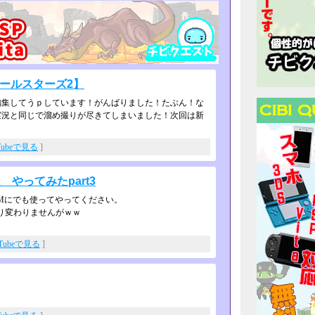
オールスターズ2】
集してうｐしています！がんばりまし­た！たぶん！な
況と同じで溜め撮りが­尽きてしまいました！次回は新
Tubeで見る
]
やってみたpart3
Mにでも使ってやってください。
り変わりませんがｗｗ
uTubeで見る
]