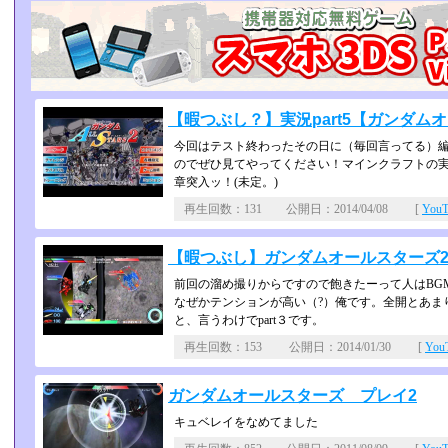
【暇つぶし？】実況part5【ガンダム
今回はテスト終わったその日に（毎回言ってる）編
のでぜひ見てやってください！マインクラフトの実
章突入ッ！(未定。)
再生回数：131 公開日：2014/04/08 [
You
【暇つぶし】ガンダムオールスターズ2 
前回の溜め撮りからですので飽きたーって人はBG
なぜかテンションが高い（?）俺です。全開とあま
と、言うわけでpart３です。
再生回数：153 公開日：2014/01/30 [
Yo
ガンダムオールスターズ プレイ2
キュベレイをなめてました