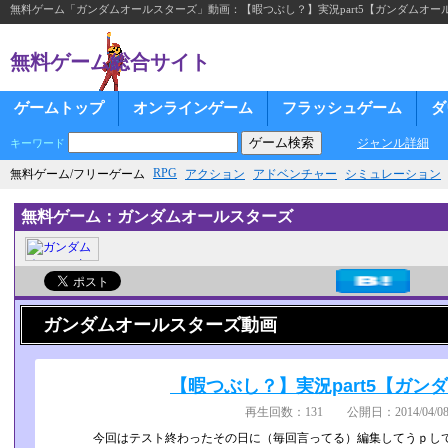
無料ゲーム「ガンダムオールスターズ」動画：【暇つぶし？】実況part5【ガンダムオー
無料ゲーム総合サイト
ゲームトップ
オンラインゲーム
フラッシュゲーム
ダ
ジャンル詳細
キーワード
RPG
無料ゲーム/フリーゲーム
アクション
アドベンチャー
シミュレーション
無料ゲーム：ガンダムオールスターズ
ガンダムオールスターズ動画
【暇つぶし？】実況part5【ガン
再生回数：131 公開日：2014/04/08
今回はテスト終わったその日に（毎回言ってる）編集してうｐして