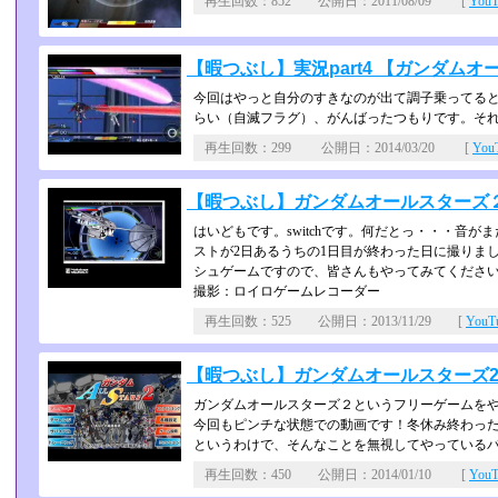
再生回数：852 公開日：2011/08/09 [
You
【暇つぶし】実況part4 【ガンダムオ
今回はやっと自分のすきなのが出て調子乗ってると
らい（自滅フラグ）、がんばったつもりです。そ
再生回数：299 公開日：2014/03/20 [
Yo
【暇つぶし】ガンダムオールスターズ
はいどもです。switchです。何だとっ・・・音が
ストが2日あるうちの1日目が終わった日に撮りました
シュゲームですので、皆さんもやって­みてくださ
撮影：ロイロゲームレコーダー
再生回数：525 公開日：2013/11/29 [
You
【暇つぶし】ガンダムオールスターズ2 
ガンダムオールスターズ２というフリーゲームを
今回もピンチな状態での動画です！冬休み終わった
というわけで、そんなことを無視してやっている
再生回数：450 公開日：2014/01/10 [
You