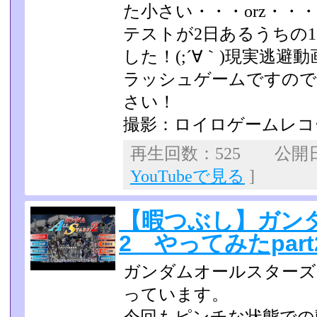
た小さい・・・orz・・
テストが2日あるうちの
した！(;­´∀｀)現実逃
ラッシュゲームですので
さい！
撮影：ロイロゲームレコ
再生回数：525 公開日：2
YouTubeで見る
]
【暇つぶし】ガン
2 やってみたpart
ガンダムオールスターズ
っています。