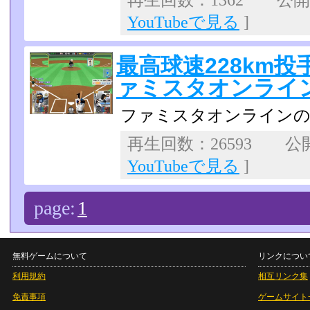
再生回数：1362 公開日：
YouTubeで見る
]
最高球速228km投手
ァミスタオンライ
ファミスタオンラインの
再生回数：26593 公開日
YouTubeで見る
]
page:
1
無料ゲームについて
リンクについ
利用規約
相互リンク集
免責事項
ゲームサイト