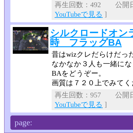
再生回数：492 公開日：2
YouTubeで見る
]
シルクロードオンライン 
時 フラッグBA
昔はwizクレだらけだ
なかなか３人も一緒にな
BAをどうぞー。
画質は７２０上でみてく
再生回数：957 公開日：2
YouTubeで見る
]
page: