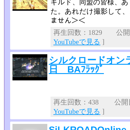
ギルド、同盟の皆様、あ
た。あれだけ撮影して、この短
ません＞＜
再生回数：1829 公開日：
YouTubeで見る
]
シルクロードオンラ
日 BAﾌﾗｯｸﾞ
再生回数：438 公開日：
YouTubeで見る
]
SiLKROADOnl