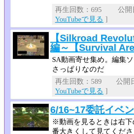
再生回数：695 公開日：
YouTubeで見る
]
【Silkroad Rev
編～【Survival Ar
SA動画寄せ集め。編集
さっぱりなのだ
再生回数：589 公開日：2
YouTubeで見る
]
6/16~17委託イベ
※動画を見るときは右下
番大きくして見てくださ