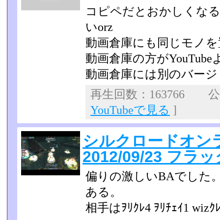
コピペだとおかしくなる
いorz
動画倉庫にも同じモノを
動画倉庫の方がYouTub
動画倉庫には別のバージ
再生回数：163766 公開
YouTubeで見る
]
シルクロードオンラ
2012/09/23 フラ
偏りの激しいBAでした。
ある。
相手はｦﾘｸﾚ4 ｦﾘﾁｪｲ1 wizｸﾚ1