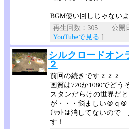
BGM使い回しじゃない
再生回数：305 公開日：2
YouTubeで見る
]
シルクロードオン
２
前回の続きですｚｚｚ
画質は720か1080でどう
スタンだらけの世界だと
が・・・悩ましい＠ｑ＠
ﾁｬｯﾄは消してないので
す！