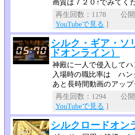
画質は７２０↑でみてく
再生回数：1178 公開日：
YouTubeで見る
]
シルク・ギア・ソ
ドオンライン）
神殿に一人で侵入してハ
入場時の職比率は ハンタ
あと長時間動画のアップ
再生回数：1294 公開日：
YouTubeで見る
]
シルクロードオンラ