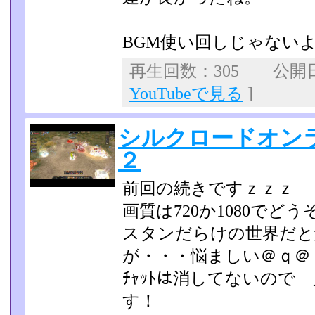
BGM使い回しじゃない
再生回数：305 公開日：2
YouTubeで見る
]
シルクロードオン
２
前回の続きですｚｚｚ
画質は720か1080でどう
スタンだらけの世界だと
が・・・悩ましい＠ｑ＠
ﾁｬｯﾄは消してないので
す！