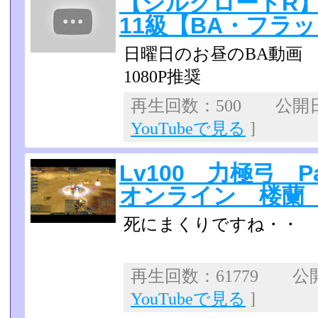
【シルクロードR】2
11級【BA・フラ
日曜日のお昼のBA動画
1080P推奨
再生回数：500 公開日：2
YouTubeで見る
]
Lv100 力極弓 
オンライン 楼蘭
死にまくりですね・・
再生回数：61779 公開日
YouTubeで見る
]