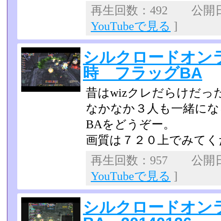
再生回数：492 公開日：2
YouTubeで見る
]
シルクロードオンライン 
時 フラッグBA
昔はwizクレだらけだ
なかなか３人も一緒にな
BAをどうぞー。
画質は７２０上でみてく
再生回数：957 公開日：2
YouTubeで見る
]
シルクロードオンラ