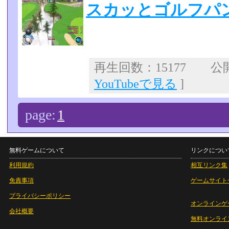
スカッとゴルフパン
再生回数：15177 公開日
YouTubeで見る
]
page:
1
無料ゲームについて
リンクについ
利用規約
相互リンク集
免責事項
ゲームサイト
プライバシーポリシー
オンラインゲ
会社概要
無料オンライ