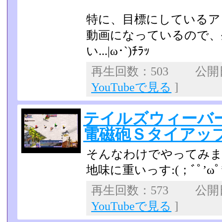
特に、目標にしているア
動画になっているので、
い...|ω･`)ﾁﾗｯ
再生回数：503 公開日：
YouTubeで見る
]
テイルズウィーバ
電磁砲Ｓタイアップ
そんなわけでやってみ
地味に重いっす:(；ﾞﾟ’ωﾟ’
再生回数：573 公開日：
YouTubeで見る
]