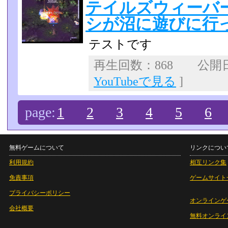
テイルズウィーバ
シが沼に遊びに行
テストです
再生回数：868 公開日：2
YouTubeで見る
]
page:
1
2
3
4
5
6
無料ゲームについて
リンクについ
利用規約
相互リンク集
免責事項
ゲームサイト
プライバシーポリシー
オンラインゲ
会社概要
無料オンライ