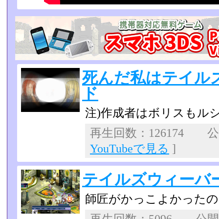
死んだ私はテイル
ド
注)作成者はボリスもル
再生回数：126174 公開
YouTubeで見る
]
テイルズウィーバー
師匠がかっこよかったの