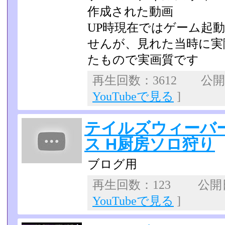
作成された動画
UP時現在ではゲーム起
せんが、見れた当時に実
たもので実画質です
再生回数：3612 公開日：
YouTubeで見る
]
テイルズウィーバ
ス H厨房ソロ狩り
ブログ用
再生回数：123 公開日：
YouTubeで見る
]