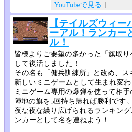
YouTubeで見る
]
【テイルズウィー
ーアル！ランカー
ル！
皆様よりご要望の多かった「旗取り
して復活しました！
その名も「傭兵訓練所」と改め、ス
新しいミニゲームとして生­まれ変
ミニゲーム専用の爆弾を使って相手
陣地の旗を5回持ち帰れば­勝利です
夜な夜な繰り広げられるランキング
ンカーとして名を連ねよう­！