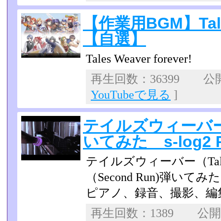
【作業用BGM】Tale
【自選】
Tales Weaver forever!
再生回数：36399 公開日
YouTubeで見る
]
テイルズウィーバー 「
いてみた s-log2 Pi
テイルズウィーバー（Tales
（Second Run)弾いて
ピアノ、録音、撮影、編集 H
再生回数：1389 公開日：