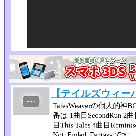
【テイルズウィー
TalesWeaverの個人
番は 1曲目SecondRun 2曲目G
目This Tales 4曲目Remini
Not_Ended_Fantasy です