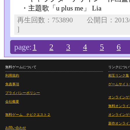
・主題歌「u plus me」 Lia
再生回数：753890 公開日：2013/
]
page:
1
2
3
4
5
6
無料ゲームについて
リンクについ
利用規約
相互リンク集
免責事項
ゲームサイト
プライバシーポリシー
オンラインゲ
会社概要
無料オンライ
無料ゲーム チビクエスト２
オンラインゲ
新作オンライ
お問い合わせ