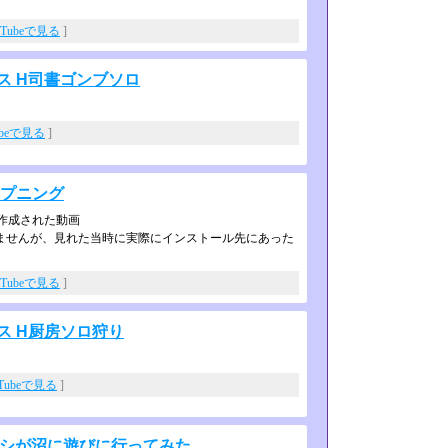
uTubeで見る
]
ス H司書ゴンブソロ
ubeで見る
]
ープニング
作成された動画
ませんが、見れた当時に実際にインス­トール先にあった
uTubeで見る
]
ス H厨房ソロ狩り
uTubeで見る
]
キシが沼に遊びに行ってみた