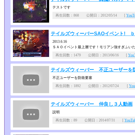
テストです
再生回数：868 公開日：2012/05/14 [
You
テイルズウィーバーSAOイベント! 
2013.6.16
ＳＡＯイベント最上層です！モリアン強すぎふいた:(；ﾞﾟ
再生回数：1479 公開日：2013/06/16 [
Yo
テイルズウィーバー 不正ユーザーを
不正ユーザーを防衛要塞
再生回数：1892 公開日：2012/07/24 [
Yo
テイルズウィーバー 仲良し３人動画
説明
再生回数：89 公開日：2014/07/31 [
YouT