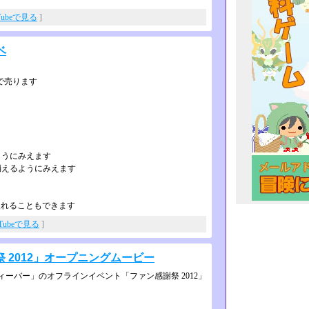
Tubeで見る
]
ベ
Pで売ります
ようにみえます
消えるようにみえます
入れることもできます
uTubeで見る
]
 2012」オープニングムービー
ィーバー」のオフラインイベン­ト「ファン感謝祭 2012」