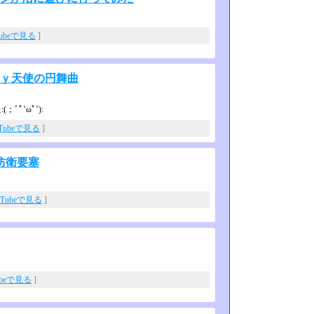
Tubeで見る
]
ｂｙ天使の円舞曲
’ωﾟ’­):
uTubeで見る
]
防衛要塞
uTubeで見る
]
ubeで見る
]