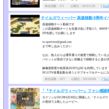
再生回数：573 公開日：2013/11/28 [
You
テイルズウィーバー 高速移動 9周年イ
高速移動チート動画です
この高速移動チートを先着10名に手取り5、000N
NP先渡しでお願いします
tw.speed.test@gmail.com
まで申し込みください
なお、他人からは通常通りの速度で移動している
パケットが受信できない距離まで移動すると姿が
解像度変更や前景表示OFFはHCを利用しています
HCのTW多重起動を使うとサブキャラをチームに
再生回数：1977 公開日：2013/03/09 [
Yo
「『テイルズウィーバー』ファン感謝祭
ネクソンが2012年6月30日に開催した「テイルズウ
の冒頭で上映したムービー。