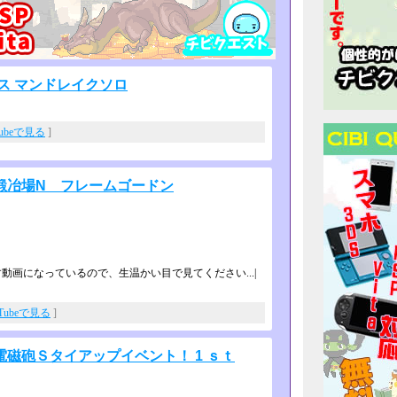
ス マンドレイクソロ
Tubeで見る
]
鍛冶場N フレームゴードン
画になっているので、生温かい目で­見てください...|
uTubeで見る
]
磁砲Ｓタイアップイベント！ 1 ｓｔ