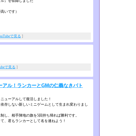
キル』を収録しました
が高いです）
ouTubeで見る
]
Tubeで見る
]
ーアル！ランカーとGMの仁義なきバト
リニューアルして復活しました！
依存しない新しいミニゲームとして生­まれ変わりまし
制し、相手陣地の旗を5回持ち帰れば­勝利です。
て、君もランカーとして名を連ねよう­！