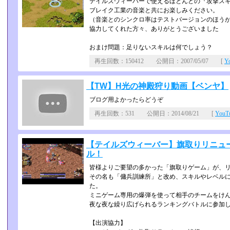
テイルズウィーバーで使えるほとんどの『攻撃ス
ブレイク工業の音楽と共にお楽しみください。
（音楽とのシンクロ率はテストバージョンのほう
協力してくれた方々、ありがとうございました
おまけ問題：足りないスキルは何でしょう？
再生回数：150412 公開日：2007/05/07 [
Y
【TW】H光の神殿狩り動画【ベンヤ】
ブログ用よかったらどうぞ
再生回数：531 公開日：2014/08/21 [
You
【テイルズウィーバー】旗取りリニュ
ル！
皆様よりご要望の多かった「旗取りゲーム」が、
その名も「傭兵訓練所」と改め、スキルやレベルに
た。
ミニゲーム専用の爆弾を使って相手のチームをけん
夜な夜な繰り広げられるランキングバトルに参加し
【出演協力】