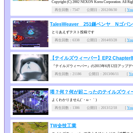
Copyright (C) 2002 NEXON Korea Corporation. All Righ
再生回数：7547 公開日：2012/06/30 [
Yo
TalesWeaver 251鎌ベンヤ Nゴバ
とりあえずテスト投稿です
再生回数：6338 公開日：2014/03/28 [
Yo
【テイルズウィーバー】EP2 Chapte
『テイルズウィーバー』の2013年6月12日アップ
再生回数：21186 公開日：2013/06/11 [
Y
塔？何？何が起こったのテイルズウィ
よくわかりません(´・ω・｀)
再生回数：1386 公開日：2013/12/18 [
Yo
TW全技工業