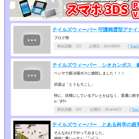
テイルズウィーバー 守護精霊型アナイ
ブログ用
再生回数：125 公開日：2014/08/03 [
You
テイルズウィーバー シオカンボス 
ベンヤで鍛冶場ボスに挑戦しました！！！
武器は「とうもろこし」
特に、目標にしているアレとかはなく、普通に倒す動
ω･`)ﾁﾗｯ
再生回数：503 公開日：2014/04/25 [
Yo
テイルズウィーバー とある科学の超電
そんなわけでやってみました。
地味に重いっす:(；ﾞﾟ’ωﾟ’):