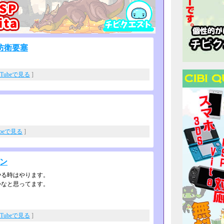
防衛要塞
uTubeで見る
]
ubeで見る
]
カン
やる時はやります。
かなと思ってます。
uTubeで見る
]