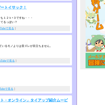
プデートイサック！
も１２ｋ×３ですね・・・
ってるっぽい？
uTubeで見る
]
されているモノよりは音ズレが目­立ちません。
uTubeで見る
]
uTubeで見る
]
ート・オンライン」タイアップ紹介ムービ