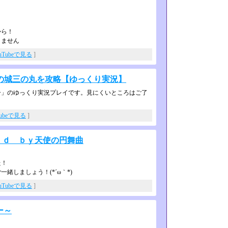
から！
りません
uTubeで見る
]
の城三の丸を攻略【ゆっくり実況】
ー」のゆっくり実況プレイです。見に­くいところはご了
Tubeで見る
]
ｎｄ ｂｙ天使の円舞曲
た！
しましょう！(*´ω｀*)
uTubeで見る
]
レー～