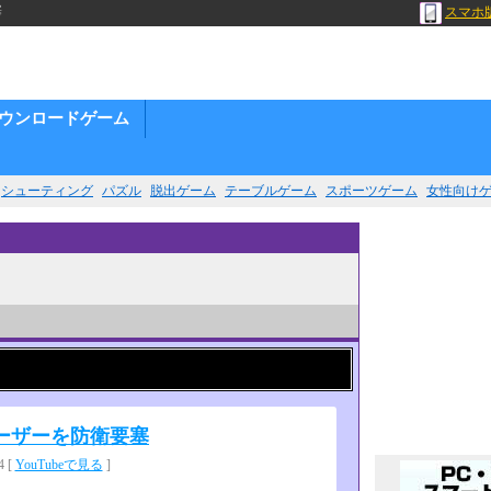
塞
スマホ
ウンロードゲーム
シューティング
パズル
脱出ゲーム
テーブルゲーム
スポーツゲーム
女性向け
ーザーを防衛要塞
 [
YouTubeで見る
]