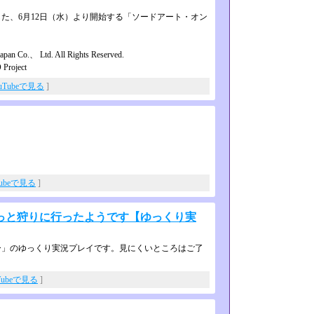
、6月12日（水）より開始する「­ソードアート・オン
an Co.、 Ltd. All Rights Reserved.
oject
uTubeで見る
]
Tubeで見る
]
っと狩りに行ったようです【ゆっくり実
ー」のゆっくり実況プレイです。見に­くいところはご了
Tubeで見る
]