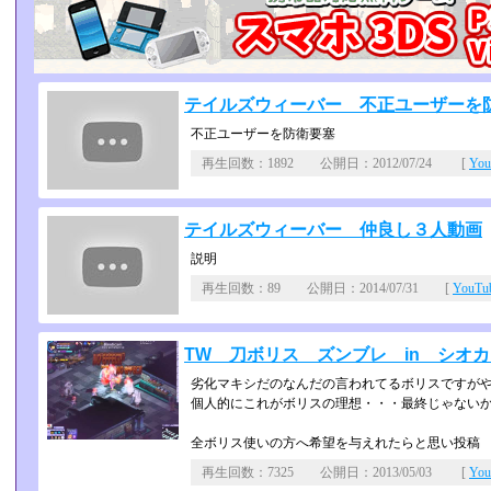
テイルズウィーバー 不正ユーザーを
不正ユーザーを防衛要塞
再生回数：1892 公開日：2012/07/24 [
Yo
テイルズウィーバー 仲良し３人動画
説明
再生回数：89 公開日：2014/07/31 [
YouT
TW 刀ボリス ズンブレ in シオ
劣化マキシだのなんだの言われてるボリスですが
個人的にこれがボリスの理想・・・最終じゃない
全ボリス使いの方へ希望を与えれたらと思い投稿
再生回数：7325 公開日：2013/05/03 [
Yo