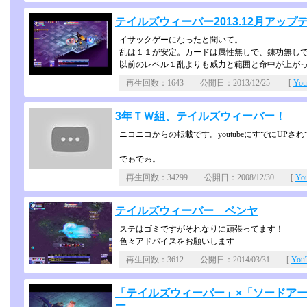
テイルズウィーバー2013.12月アッ
イサックゲーになったと聞いて。
乱は１１が安定。カードは属性無しで、錬功無しで
以前のレベル１乱よりも威力と範囲と命中が上が
再生回数：1643 公開日：2013/12/25 [
Yo
3年ＴＷ組、テイルズウィーバー！
ニコニコからの転載です。youtubeにすでにUP
でゎでゎ。
再生回数：34299 公開日：2008/12/30 [
Yo
テイルズウィーバー ベンヤ
ステはゴミですがそれなりに頑張ってます！
色々アドバイスをお願いします
再生回数：3612 公開日：2014/03/31 [
Yo
「テイルズウィーバー」×「ソードア
ー