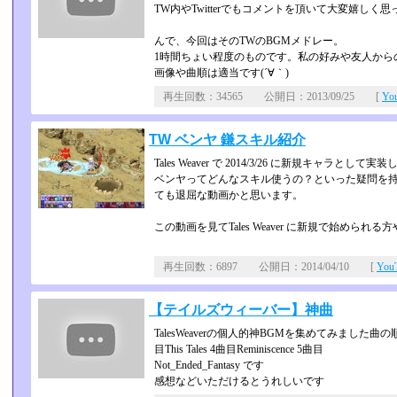
TW内やTwitterでもコメントを頂いて大変嬉しく
んで、今回はそのTWのBGMメドレー。
1時間ちょい程度のものです。私の好みや友人から
画像や曲順は適当です(´∀｀)
再生回数：34565 公開日：2013/09/25 [
Yo
TW ベンヤ 鎌スキル紹介
Tales Weaver で 2014/3/26 に新規キャラ
ベンヤってどんなスキル使うの？といった疑問を持
ても退屈な動画かと思います。
この動画を見てTales Weaver に新規で始めら
再生回数：6897 公開日：2014/04/10 [
Yo
【テイルズウィーバー】神曲
TalesWeaverの個人的神BGMを集めてみました曲の順番は 1曲
目This Tales 4曲目Reminiscence 5曲目
Not_Ended_Fantasy です
感想などいただけるとうれしいです