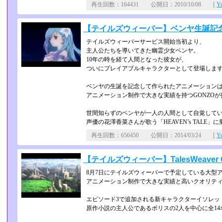
再生回数：164431 公開日：2010/10/08 [
Y
【テイルズウィーバー】ベンヤ生誕記
テイルズウィーバーサービス開始当初より、
主人公たちを導いてきた幽霊少女ベンヤ。
10年の時を経て人間となった彼女が、
ついにプレイアブルキャラクターとして登場しま
ベンヤの生誕を記念して作られたアニメーション
アニメーション制作で大きな実績を持つGONZOが
世間知らずのベンヤが一人の人間として自覚して
声優の花澤香菜さんが歌う「HEAVEN’s TALE
再生回数：656450 公開日：2014/03/24 [
Y
【テイルズウィーバー】TalesWeaver O
8月7日にテイルズウィーバーで予定している大型ア
アニメーション制作で大きな実績と高いクオリティに
エピソード3で追加される新キャラクターイソレッ
原作小説の主人公であるボリスの2人を中心に全1