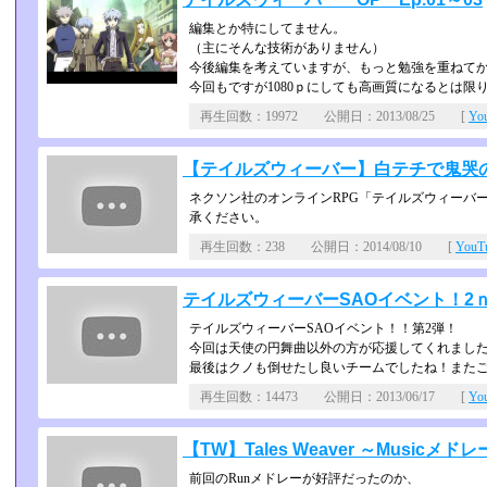
編集とか特にしてません。
（主にそんな技術がありません）
今後編集を考えていますが、もっと勉強を重ねて
今回もですが1080ｐにしても高画質になるとは限
再生回数：19972 公開日：2013/08/25 [
Yo
【テイルズウィーバー】白テチで鬼哭
ネクソン社のオンラインRPG「テイルズウィーバ
承ください。
再生回数：238 公開日：2014/08/10 [
You
テイルズウィーバーSAOイベント！2
テイルズウィーバーSAOイベント！！第2弾！
今回は天使の円舞曲以外の方が応援してくれまし
最後はクノも倒せたし良いチームでしたね！またご一緒
再生回数：14473 公開日：2013/06/17 [
Yo
【TW】Tales Weaver ～Musicメド
前回のRunメドレーが好評だったのか、