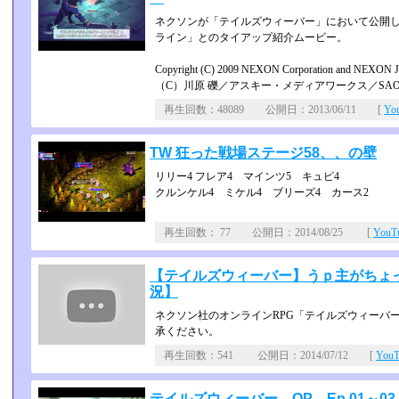
ネクソンが「テイルズウィーバー」において公開した
ライン」とのタイアップ紹介ムービー。
Copyright (C) 2009 NEXON Corporation and NEXON Jap
（C）川原 礫／アスキー・メディアワークス／SAO Pr
再生回数：48089 公開日：2013/06/11 [
Yo
TW 狂った戦場ステージ58、、の壁
リリー4 フレア4 マインツ5 キュピ4
クルンケル4 ミケル4 ブリーズ4 カース2
再生回数： 77 公開日：2014/08/25 [
You
【テイルズウィーバー】うｐ主がちょ
況】
ネクソン社のオンラインRPG「テイルズウィーバ
承ください。
再生回数：541 公開日：2014/07/12 [
You
テイルズウィーバー OP Ep.01～03