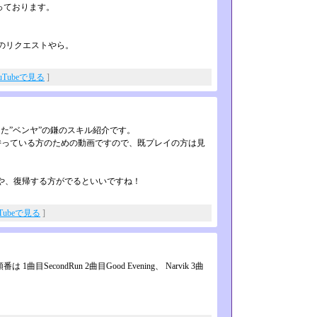
思っております。
のリクエストやら。
uTubeで見る
]
として実装した”ベンヤ”の鎌のスキル紹介です。
っている方のための動画ですので、既­プレイの方は見
れる方や、復帰する方がでるといいですね！
uTubeで見る
]
目SecondRun 2曲目Good Evening、 Narvik 3曲