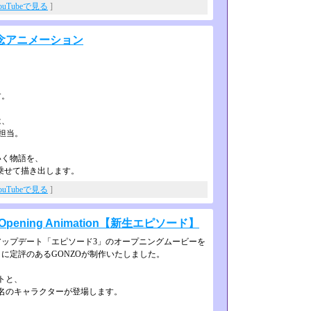
ouTubeで見る
]
念アニメーション
す。
は、
担当。
いく物語を、
」に乗せて描き出します。
ouTubeで見る
]
pening Animation【新生エピソード】
ップデート「エピソード3」のオー­プニングムービーを
定評のあるGO­NZOが制作いたしました。
トと、
4名のキャラクターが登場します。