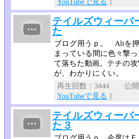
YouTubeで見る
]
テイルズウィーバー
た
ブログ用うｐ。 Alt
まっている間に色々撃っ
て­落ちた動画。テチの
が、わかりにくい。
再生回数：3444 公開日：
YouTubeで見る
]
テイルズウィーバー
た３
ブログ用うｐ。今度はＦ