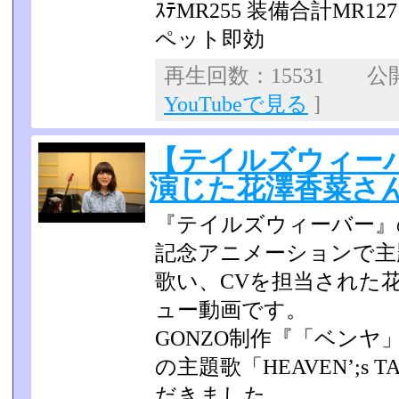
ｽﾃMR255 装備合計MR1
ペット即効
再生回数：15531 公開日
YouTubeで見る
]
【テイルズウィー
演じた花澤香菜さ
『テイルズウィーバー』
記念アニメーションで主題歌「
歌い、CVを担当された
ュー動画です。
GONZO制作『「ベン
の主題歌「HEAVEN’­;
だきました。