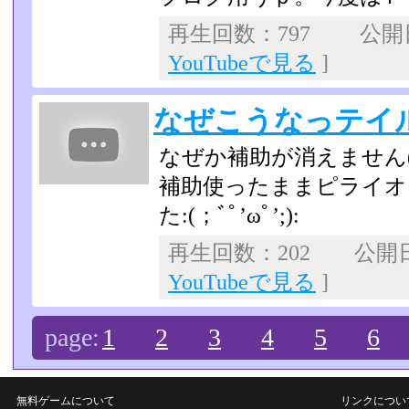
再生回数：797 公開日：
YouTubeで見る
]
なぜこうなっテイ
なぜか補助が消えません(
補助使ったままピライオ
た:(；ﾞﾟ’ωﾟ’­;):
再生回数：202 公開日：2
YouTubeで見る
]
page:
1
2
3
4
5
6
無料ゲームについて
リンクについ