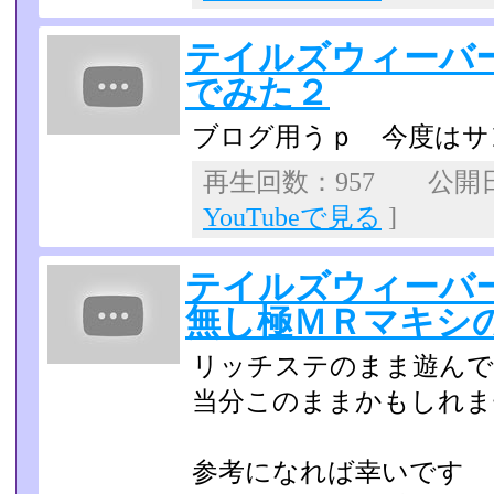
テイルズウィーバ
でみた２
ブログ用うｐ 今度はサ
再生回数：957 公開日：
YouTubeで見る
]
テイルズウィーバー t
無し極ＭＲマキシ
リッチステのまま遊んで
当分このままかもしれませ
参考になれば幸いです