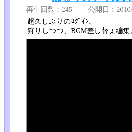
再生回数：245 公開日：2010/07
超久しぶりのﾛｸﾞｲﾝ。
狩りしつつ、BGM差し替ぇ編集