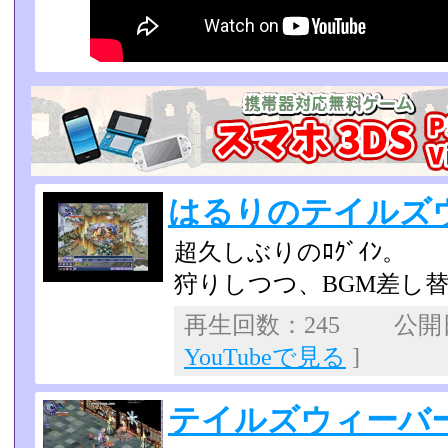
はるりのテイルズ
超久しぶりのﾛｸﾞｲﾝ。
狩りしつつ、BGM差し
再生回数：245 公開日：
YouTubeで見る
]
テイルズウィーバ