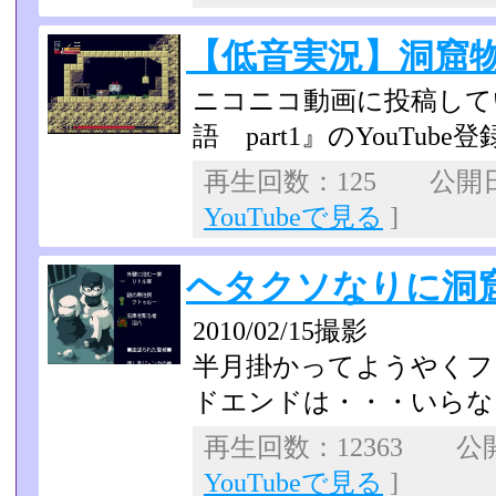
【低音実況】洞窟物語
ニコニコ動画に投稿して
語 part1』のYouTub
再生回数：125 公開日：2
YouTubeで見る
]
ヘタクソなりに洞窟物
2010/02/15撮影
半月掛かってようやくフ
ドエンドは・・・いらな
再生回数：12363 公開日
YouTubeで見る
]