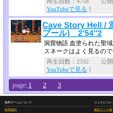
再生回数：4758 公開日：
YouTubeで見る
]
Cave Story Hel
プール) 2′54″2
洞窟物語 血塗られた聖
スネークはよく見るので
再生回数：2332 公開日：
YouTubeで見る
]
page:
1
2
3
無料ゲームについて
リンクについ
利用規約
相互リンク集