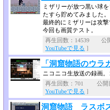
ミザリーが放つ黒い球をブ
たすら貯めてみました。
最終的にミザリーは攻撃
今回も画質テスト。
再生回数：14539 公開日
YouTubeで見る
]
「洞窟物語のウラ
ニコニコ生放送の録画。
再生回数：701 公開日：
YouTubeで見る
]
洞窟物語 ラスボ