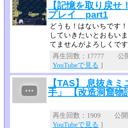
【記憶を取り戻せ
プレイ part1
どうも！はないちです！
していきたいとおもいま
てませんがよ­ろしくです(
再生回数：17777 公開日
YouTubeで見る
]
【TAS】 息抜き
手」 【改造洞窟物
再生回数：1909 公開日：
YouTubeで見る
]