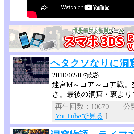
ヘタクソなりに洞窟物
2010/02/07撮影
迷宮M～コア～コア戦。
さ。最後の洞窟・裏より
再生回数：10670 公開日
YouTubeで見る
]