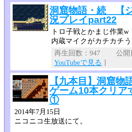
洞窟物語・続 【
況プレイpart22
トロ子戦とかまじ作業w
内蔵マイクがカチカチう
再生回数：947 公開日：
YouTubeで見る
]
【九本目】洞窟物語
ゲーム10本クリア
①
2014年7月15日
ニコニコ生放送にて。