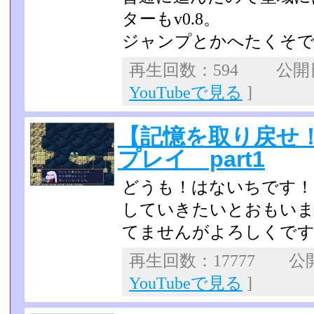
ターもv0.8。
ジャンプとかへたくそ
再生回数：594 公開日：
YouTubeで見る
]
【記憶を取り戻せ
プレイ part1
どうも！はないちです！
していきたいとおもいま
てませんがよ­ろしくです(
再生回数：17777 公開日
YouTubeで見る
]