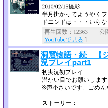
2010/02/15撮影
半月掛かってようやくフ
ドエンドは・・・いらな
再生回数：12363 公開日
YouTubeで見る
]
洞窟物語・続 【
況プレイpart1
初実況初プレイ
温かい目でお願いします(
※声小さいです。ごめん
ストーリー：