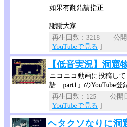
如果有翻錯請指正
謝謝大家
再生回数：3218 公開日：
YouTubeで見る
]
【低音実況】洞窟物語
ニコニコ動画に投稿して
語 part1』のYouTub
再生回数：125 公開日：2
YouTubeで見る
]
ヘタクソなりに洞窟物