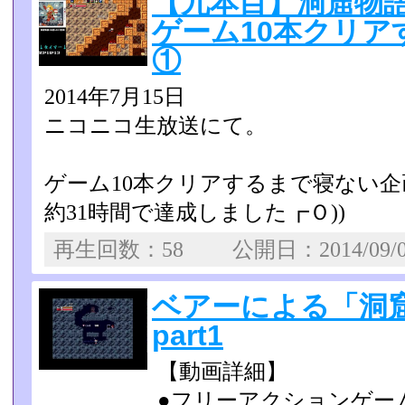
【九本目】洞窟物語
ゲーム10本クリア
①
2014年7月15日
ニコニコ生放送にて。
ゲーム10本クリアするまで寝ない企
約31時間で達成しました┏Ｏ))
再生回数：58 公開日：2014/09/
ベアーによる「洞
part1
【動画詳細】
●フリーアクションゲー