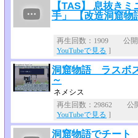
【TAS】 息抜き
手」 【改造洞窟物
再生回数：1909 公開日：
YouTubeで見る
]
洞窟物語 ラスボ
～
ネメシス
再生回数：29862 公開日
YouTubeで見る
]
洞窟物語でチート