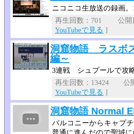
ニコニコ生放送の録画。
再生回数：701 公開日：
YouTubeで見る
]
洞窟物語 ラスボ
編～
3連戦 シュプールで攻
再生回数：13424 公開日
YouTubeで見る
]
洞窟物語 Normal E
バルコニーからキャプチ
普通に進んだので聖域に