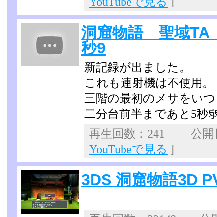
YouTubeで見る
]
洞窟物語 聖域TA
秒9
新記録が出ました。
これも連射機は不使用。
三階の最初のメサをいつも
二分台前半まであと5秒
再生回数：241 公開日：
YouTubeで見る
]
3DS 洞窟物語3D P