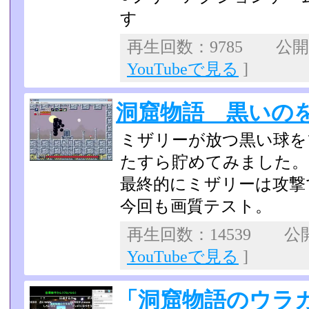
す
再生回数：9785 公開日：
YouTubeで見る
]
洞窟物語 黒いの
ミザリーが放つ黒い球をブ
たすら貯めてみました。
最終的にミザリーは攻撃
今回も画質テスト。
再生回数：14539 公開日
YouTubeで見る
]
「洞窟物語のウラ