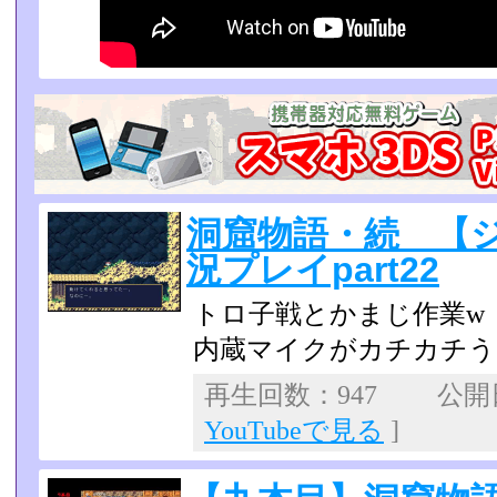
洞窟物語・続 【
況プレイpart22
トロ子戦とかまじ作業w
内蔵マイクがカチカチう
再生回数：947 公開日：
YouTubeで見る
]