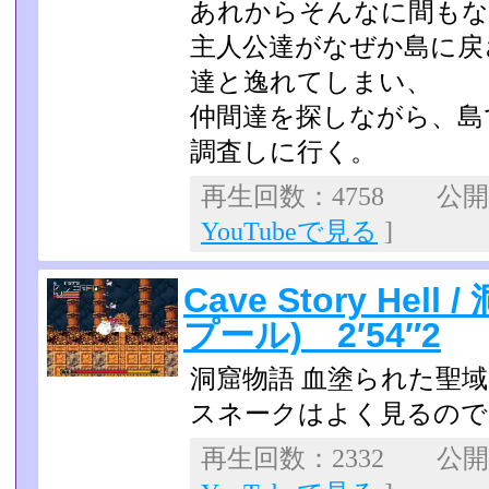
あれからそんなに間もな
主人公達がなぜか島に戻
達と逸れてしまい、
仲間達を探しながら、島
調査しに行く。
再生回数：4758 公開日：
YouTubeで見る
]
Cave Story Hel
プール) 2′54″2
洞窟物語 血塗られた聖
スネークはよく見るので
再生回数：2332 公開日：