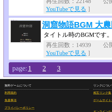
再生回数：22148 公開日
YouTubeで見る
]
洞窟物語BGM 大農
タイトル時のBGMです
再生回数：14939 公開日
YouTubeで見る
]
page:
1
2
3
無料ゲームについて
リンクについ
利用規約
相互リンク集
免責事項
ゲームサイト
プライバシーポリシー
オンラインゲ