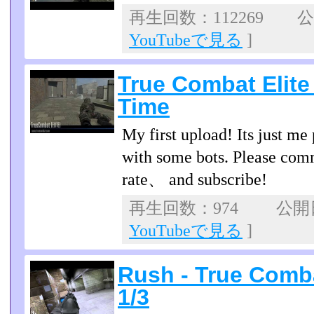
再生回数：112269 公開
YouTubeで見る
]
True Combat Elite
Time
My first upload! Its just m
with some bots. Please c
rate、 and subscribe!
再生回数：974 公開日：
YouTubeで見る
]
Rush - True Comba
1/3