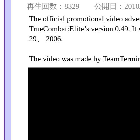
再生回数：8329 公開日：2010/07
The official promotional video adver
TrueCombat:Elite’s version 0.49. It
29、 2006.
The video was made by TeamTermi