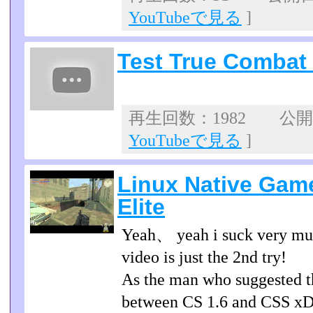
YouTubeで見る
]
Test True Combat E
再生回数：1982 公開日：
YouTubeで見る
]
Linux Native Gam
Elite
Yeah、 yeah i suck very muc
video is just the 2nd try!
As the man who suggested th
between CS 1.6 and CSS xD