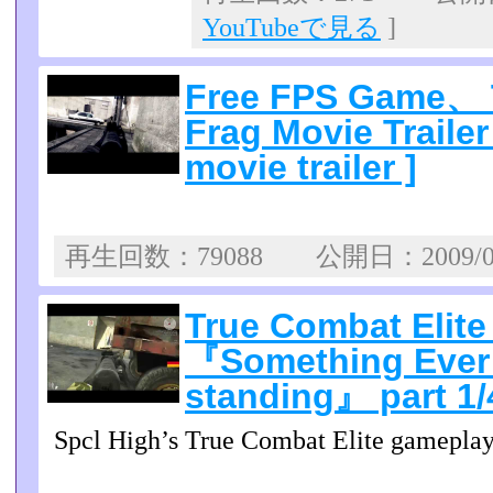
YouTubeで見る
]
Free FPS Game、 
Frag Movie Trailer
movie trailer ]
再生回数：79088 公開日：2009/0
True Combat Elit
『Something Ever 
standing』 part 1/
Spcl High’s True Combat Elite gamepla