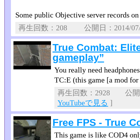
Some public Objective server records on t
再生回数：208 公開日：2014/07
True Combat: Elit
gameplay”
You really need headphone
TC:E (this game [a mod for
再生回数：2928 公開日：
YouTubeで見る
]
Free FPS - True C
This game is like COD4 only