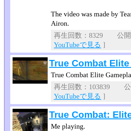
The video was made by T
Airon.
再生回数：8329 公開日：
YouTubeで見る
]
True Combat Elit
True Combat Elite Gamepl
再生回数：103839 公開
YouTubeで見る
]
True Combat: Elit
Me playing.