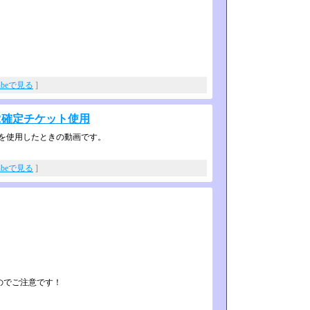
ubeで見る
]
SSR確定チケット使用
トを使用したときの動画です。
ubeで見る
]
！
のでご注意です！