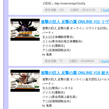
２匹目→ http://youtu.be/rqoA2ezZq
再生回数：333 公開日：2013/12/18 [
You
進撃の巨人 反撃の翼 ONLINE #11 
進撃の巨人 反撃の翼 オンライン リヴァイを討伐
パーティ
主人公(立体機動突撃兵)
ユミル(寒冷地仕様立体機動兵)
クリスタ(重騎兵)
アニ(近接格闘軽歩兵)
by 鬼麿
再生回数：75 公開日：2014/09/04 [
YouT
進撃の巨人 反撃の翼 ONLINE #18 
進撃の巨人 反撃の翼 オンライン 超大型巨人(ベル
パーティ
主人公(隊長(ハンネス))
クリスタ(重騎兵)
ジャン(夜会用最上級礼装)
アニ(近接格闘軽歩兵)
by 鬼麿