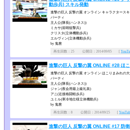
動歩兵) スキル発動
進撃の巨人 反撃の翼 オンライン キャラクタース
パーティ
主人公(隊長(ハンネス))
ミカサ(前哨狙撃兵)
クリスタ(立体機動歩兵)
エルヴィン(立体機動歩兵)
by 鬼麿
再生回数：25 公開日：2014/09/05 [
YouT
進撃の巨人 反撃の翼 ONLINE #28
進撃の巨人 反撃の翼 オンライン ほこりまみれの
パーティ
主人公(隊長(ハンネス))
ジャン(夜会用最上級礼装)
アニ(近接格闘軽歩兵)
ユミル(寒冷地仕様立体機動兵)
by 鬼麿
再生回数：8 公開日：2014/09/25 [
YouT
進撃の巨人 反撃の翼 ONLINE #17 