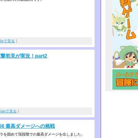
ubeで見る
]
初見が実況！part2
Tubeで見る
]
v156 最高ダメージへの挑戦
キャラを固めて現段階での最高ダメージを出しました。