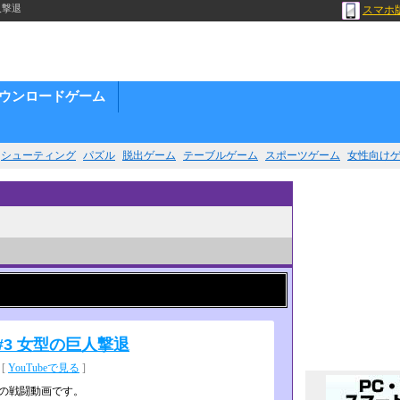
人撃退
スマホ
ウンロードゲーム
シューティング
パズル
脱出ゲーム
テーブルゲーム
スポーツゲーム
女性向け
 #3 女型の巨人撃退
 [
YouTubeで見る
]
きの戦闘動画です。