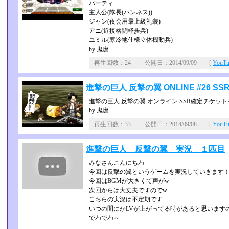
パーティ
主人公(隊長(ハンネス))
ジャン(夜会用最上級礼装)
アニ(近接格闘軽歩兵)
ユミル(寒冷地仕様立体機動兵)
by 鬼麿
再生回数：24 公開日：2014/09/09 [
YouT
進撃の巨人 反撃の翼 ONLINE #26 
進撃の巨人 反撃の翼 オンライン SSR確定チケッ
by 鬼麿
再生回数：33 公開日：2014/09/08 [
YouT
進撃の巨人 反撃の翼 実況 １匹目
みなさんこんにちわ
今回は反撃の翼というゲームを実況していきます
今回はBGMが大きくて声がw
次回からは大丈夫ですのでw
こちらの実況は不定期です
いつの間にかLVが上がってる時があると思います
でわでわ～