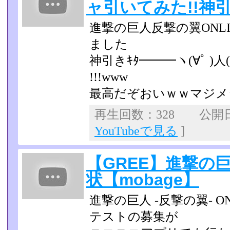
ャ引いてみた!!神引き
進撃の巨人反撃の翼ONL
ました
神引きｷﾀ━━━ヽ(∀ﾟ )人(
!!!www
最高だぞおいｗｗマジメ
再生回数：328 公開日：2
YouTubeで見る
]
【GREE】進撃の巨
状【mobage】
進撃の巨人 -反撃の翼- 
テストの募集が