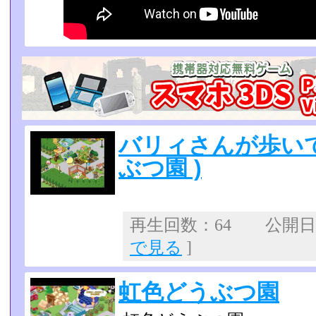
バリィさんが歩いて
ぶつ園 )
再生回数：64 公開日：2
で見る
]
虹色どうぶつ園