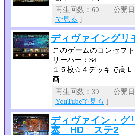
再生回数：60 公開日：2
で見る
]
ディヴァイングリ
このゲームのコンセプト
サーバー：S4
１５枚☆４デッキで高Ｌ
画
再生回数：39 公開日：2
YouTubeで見る
]
ディヴァイン・グ
塞 HD ステ2