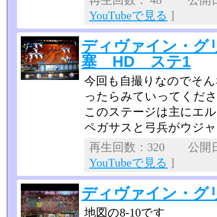
再生回数： 48 公開日：2
YouTubeで見る
]
ディヴァイン・グ
塞 HD ステ1
今回も自撮りなのでそん
ったらみていってくだ
このステージは主にエル
ペガサスと弓兵がウジャ
再生回数：320 公開日：2
YouTubeで見る
]
ディヴァイン・グリ
地図の8-10です