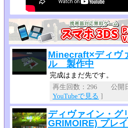
Minecraft×デ
ル 製作中
完成はまだ先です。
再生回数：296 公開日：2
YouTubeで見る
]
ディヴァイン・グリモ
GRIMOIRE) プレ