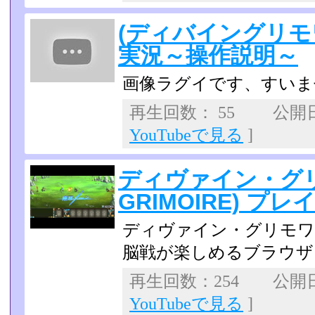
(ディバイングリモワ
実況～操作説明～
画像ラグイです、すいま
再生回数： 55 公開日：2
YouTubeで見る
]
ディヴァイン・グリモ
GRIMOIRE) プレ
ディヴァイン・グリモワ
脳戦が楽しめるブラウザフ
再生回数：254 公開日：2
YouTubeで見る
]