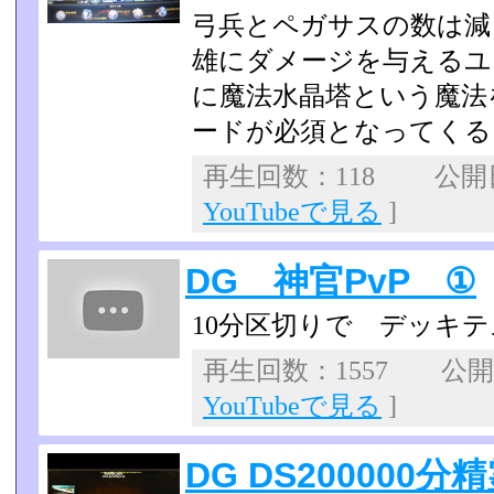
弓兵とペガサスの数は減
雄にダメージを与えるユ
に魔法水晶塔という魔法
ードが必須となってくる­
再生回数：118 公開日：
YouTubeで見る
]
DG 神官PvP ①
10分区切りで デッキ
再生回数：1557 公開日：
YouTubeで見る
]
DG DS200000