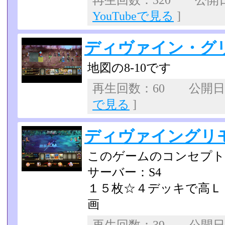
再生回数：320 公開日：2
YouTubeで見る
]
ディヴァイン・グリ
地図の8-10です
再生回数：60 公開日：2
で見る
]
ディヴァイングリ
このゲームのコンセプト
サーバー：S4
１５枚☆４デッキで高Ｌ
画