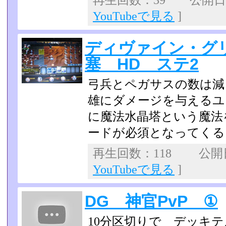
再生回数：39 公開日：2
YouTubeで見る
]
ディヴァイン・グ
塞 HD ステ2
弓兵とペガサスの数は減
雄にダメージを与えるユ
に魔法水晶塔という魔法
ードが必須となってくる­
再生回数：118 公開日：
YouTubeで見る
]
DG 神官PvP ①
10分区切りで デッキ