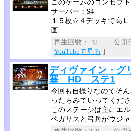
このゲームのコンセプト
サーバー：S4
１５枚☆４デッキで高Ｌ
画
再生回数： 48 公開日：2
YouTubeで見る
]
ディヴァイン・グ
塞 HD ステ1
今回も自撮りなのでそん
ったらみていってくだ
このステージは主にエル
ペガサスと弓兵がウジャ