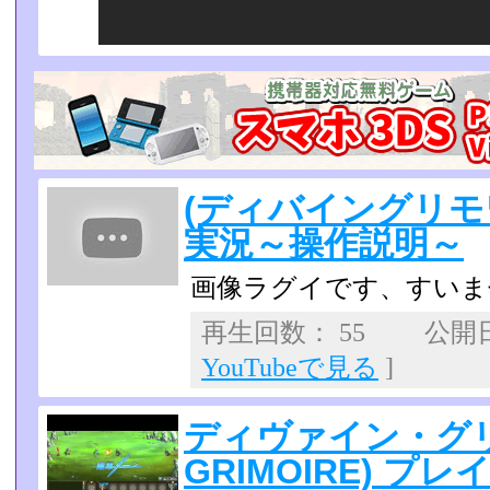
(ディバイングリモワ
実況～操作説明～
画像ラグイです、すいま
再生回数： 55 公開日：2
YouTubeで見る
]
ディヴァイン・グリモ
GRIMOIRE) プレ