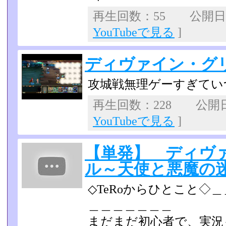
再生回数：55 公開日：2
YouTubeで見る
]
ディヴァイン・グ
攻城戦無理ゲーすぎていつ
再生回数：228 公開日：
YouTubeで見る
]
【単発】 ディヴ
ル～天使と悪魔の
◇TeRoからひとこと◇
＿＿＿＿＿＿＿
まだまだ初心者で、実況