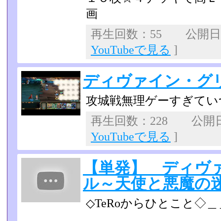
画
再生回数：55 公開日：2
YouTubeで見る
]
ディヴァイン・グ
攻城戦無理ゲーすぎていつ
再生回数：228 公開日：
YouTubeで見る
]
【単発】 ディヴ
ル～天使と悪魔の
◇TeRoからひとこと◇
＿＿＿＿＿＿＿