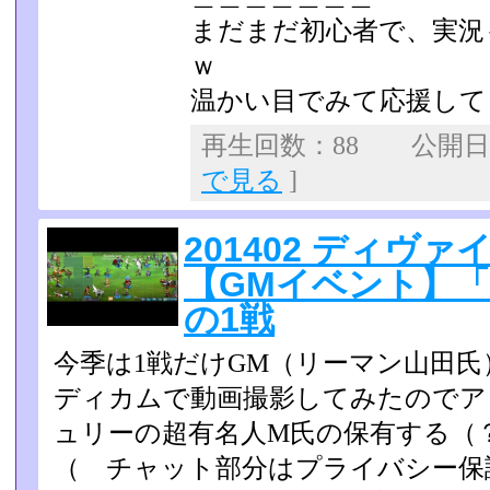
まだまだ初心者で、実況
ｗ
温かい目でみて応援して
再生回数：88 公開日：2
で見る
]
201402 ディヴ
【GMイベント】「
の1戦
今季は1戦だけGM（リーマン山田
ディカムで動画撮影して­みたのでア
ュリーの超有名人M氏の保有する（？
（ チャット部分はプライバシー保