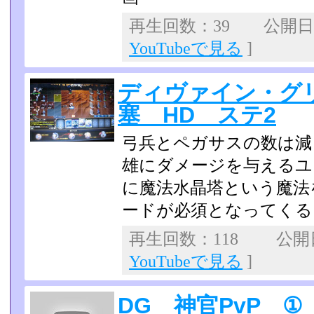
再生回数：39 公開日：2
YouTubeで見る
]
ディヴァイン・グ
塞 HD ステ2
弓兵とペガサスの数は減
雄にダメージを与えるユ
に魔法水晶塔という魔法
ードが必須となってくる­
再生回数：118 公開日：
YouTubeで見る
]
DG 神官PvP ①