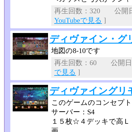
再生回数：320 公開日：2
YouTubeで見る
]
ディヴァイン・グリ
地図の8-10です
再生回数：60 公開日：2
で見る
]
ディヴァイングリ
このゲームのコンセプト
サーバー：S4
１５枚☆４デッキで高Ｌ
画