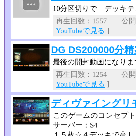
10分区切りで デッキ
再生回数：1557 公開日：
YouTubeで見る
]
DG DS200000
最後の開封動画になりま
再生回数：1254 公開日：
YouTubeで見る
]
ディヴァイングリ
このゲームのコンセプト
サーバー：S4
１５枚☆４デッキで高Ｌ