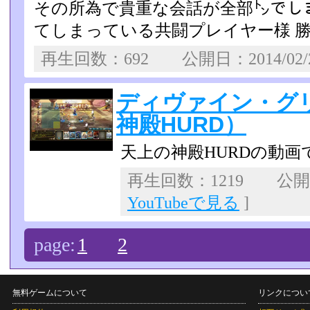
その所為で貴重な会話が全部㌧­でし
てしまっている共闘プレイヤー様 
再生回数：692 公開日：2014/02
ディヴァイン・グ
神殿HURD）
天上の神殿HURDの動画
再生回数：1219 公開日：
YouTubeで見る
]
page:
1
2
無料ゲームについて
リンクについ