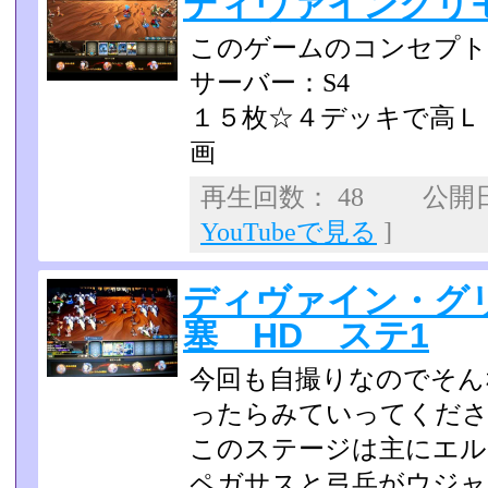
ディヴァイングリ
このゲームのコンセプト
サーバー：S4
１５枚☆４デッキで高Ｌ
画
再生回数： 48 公開日：2
YouTubeで見る
]
ディヴァイン・グ
塞 HD ステ1
今回も自撮りなのでそん
ったらみていってくだ
このステージは主にエル
ペガサスと弓兵がウジャ