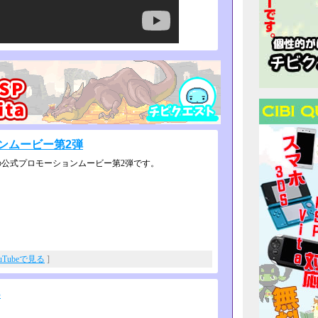
ンムービー第2弾
の公式プロモーションムービー第2弾です。
uTubeで見る
]
3