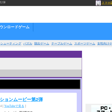
第2弾
スマホ
ウンロードゲーム
シューティング
パズル
脱出ゲーム
テーブルゲーム
スポーツゲーム
女性向け
ションムービー第2弾
 [
YouTubeで見る
]