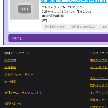
SoulWorker ソウルワーカー ExCβT [
フレイムブレイカーVHマラソン
武器かっこよさげだもの、仕方ないね
HD画質視聴推奨
[JP]
再生回数：3099 公開日：2016/03/20 [
Yo
page:
1
無料ゲームについて
リンクについ
利用規約
相互リンク集
免責事項
ゲームサイト
プライバシーポリシー
オンラインゲ
会社概要
無料オンライ
無料ゲーム チビクエスト２
オンラインゲ
新作オンライ
お問い合わせ
おすすめオン