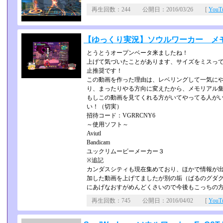
再生回数：244 公開日：2016/03/26 [
You
【ゆっくり実況】ソウルワーカー メ
とうとうオープンベータ来ましたね！
上げて気づいたことがあります、サイズをミスっ
止推奨です！
この動画を作った理由は、レベリングして一気に
り、まったりやる方向に変えたから、メモリアル
もしこの動画を見てくれる方がいてやってる人が
い！（切実）
招待コード：VGRRCNY6
～使用ソフト～
Aviutl
Bandicam
ユックリムービーメーカー３
※追記
カンダスシティも現在集めており、ほかで情報が
加した動画を上げてましたが別の垢（ばるのグダ
にあげなおすがめんどくさいので今後もこっちの
再生回数：745 公開日：2016/04/02 [
You