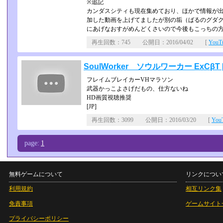
※追記
カンダスシティも現在集めており、ほかで情報が
加した動画を上げてましたが別の垢（ばるのグダ
にあげなおすがめんどくさいので今後もこっちの
再生回数：745 公開日：2016/04/02 [
You
SoulWorker ソウルワーカー ExCβT [
フレイムブレイカーVHマラソン
武器かっこよさげだもの、仕方ないね
HD画質視聴推奨
[JP]
再生回数：3099 公開日：2016/03/20 [
Yo
page:
1
無料ゲームについて
リンクについ
利用規約
相互リンク集
免責事項
ゲームサイト
プライバシーポリシー