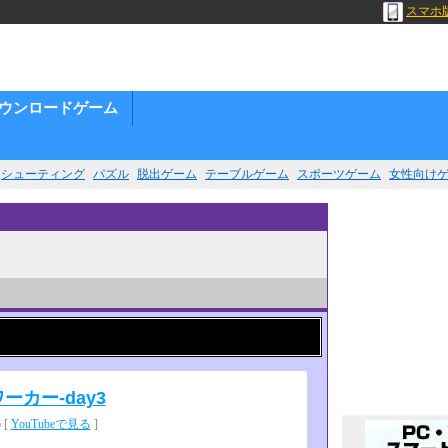
スマホ
ウンロードゲーム
シューティング
パズル
脱出ゲーム
テーブルゲーム
スポーツゲーム
女性向け
ワーカー-day3
 [
YouTubeで見る
]