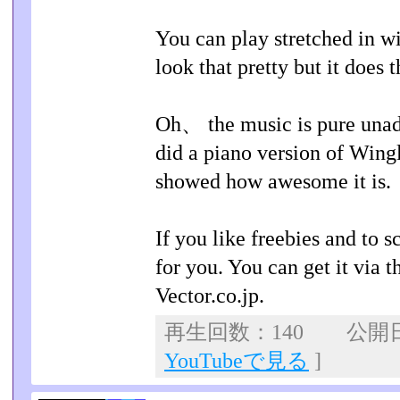
You can play stretched in 
look that pretty but it does t
Oh、 the music is pure un
did a piano version of Wing
showed how awesome it is.
If you like freebies and to s
for you. You can get it via t
Vector.co.jp.
再生回数：140 公開日：2
YouTubeで見る
]