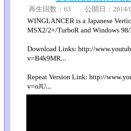
再生回数：63 公開日：2014/04/
WINGLANCER is a Japanese Vertica
MSX2/2+/TurboR and Windows 98/20
Download Links: http://www.youtu
v=B4k9MR...
Repeat Version Link: http://www.yo
v=oJU...