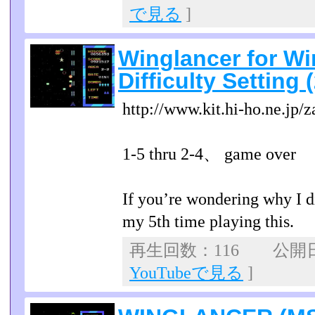
で見る
]
Winglancer for W
Difficulty Setting (
http://www.kit.hi-ho.ne.jp/z
1-5 thru 2-4、 game over
If you’re wondering why I d
my 5th time playing this.
再生回数：116 公開日：2
YouTubeで見る
]