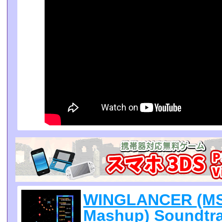
WINGLANCER (MS
Mashup) Soundtra