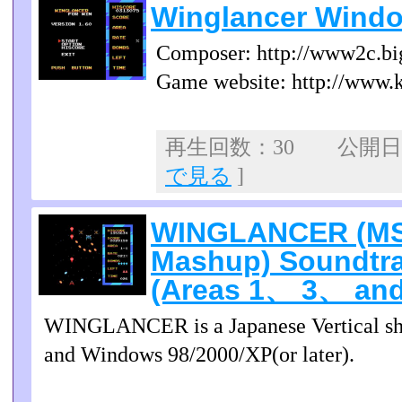
Winglancer Window
Composer: http://www2c.big
Game website: http://www.ki
再生回数：30 公開日：2
で見る
]
WINGLANCER (MS
Mashup) Soundtra
(Areas 1、 3、 and
WINGLANCER is a Japanese Vertical s
and Windows 98/2000/XP(or later).