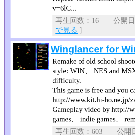
v=6lC...
再生回数：16 公開日：2
で見る
]
Winglancer for Wi
Remake of old school shoot
style: WIN、 NES and MSX a
difficulty.
This game is free and you c
http://www.kit.hi-ho.ne.jp/z
Gameplay video by http://ww
games、 indie games、 rem
再生回数：603 公開日：2