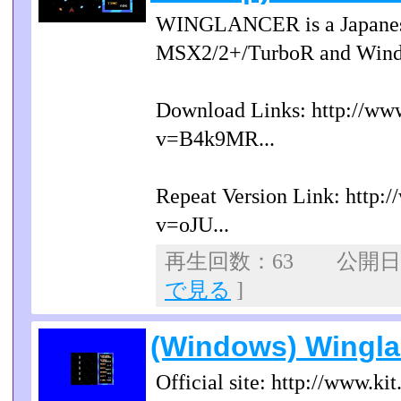
WINGLANCER is a Japanese 
MSX2/2+/TurboR and Windo
Download Links: http://ww
v=B4k9MR...
Repeat Version Link: http:
v=oJU...
再生回数：63 公開日：2
で見る
]
(Windows) Winglan
Official site: http://www.kit