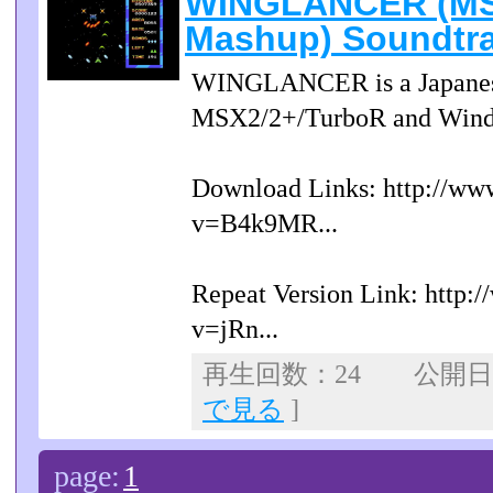
WINGLANCER (MS
Mashup) Soundtra
WINGLANCER is a Japanese 
MSX2/2+/TurboR and Windo
Download Links: http://ww
v=B4k9MR...
Repeat Version Link: http:
v=jRn...
再生回数：24 公開日：2
で見る
]
page:
1