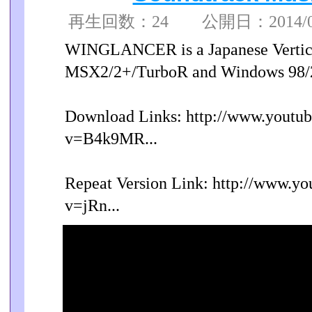
再生回数：24 公開日：2014/04/
WINGLANCER is a Japanese Vertica
MSX2/2+/TurboR and Windows 98/20
Download Links: http://www.youtu
v=B4k9MR...
Repeat Version Link: http://www.yo
v=jRn...