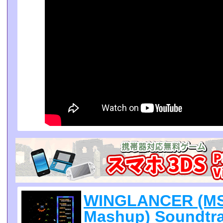
WINGLANCER (MS
Mashup) Soundtra