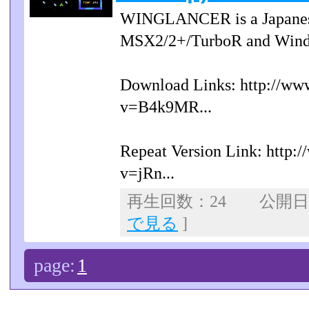
WINGLANCER is a Japanese 
MSX2/2+/TurboR and Windo
Download Links: http://ww
v=B4k9MR...
Repeat Version Link: http:
v=jRn...
再生回数：24 公開日：2
で見る
]
page:
1