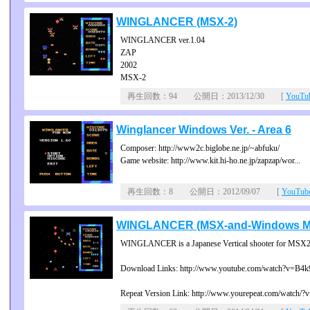
WINGLANCER (MSX-2)
WINGLANCER ver.1.04
ZAP
2002
MSX-2
再生回数：94 公開日：2013/12/30 [
YouT
Winglancer Windows Ver. - Area 6
Composer: http://www2c.biglobe.ne.jp/~abfuku/
Game website: http://www.kit.hi-ho.ne.jp/zapzap/wor...
再生回数：8 公開日：2012/09/07 [
YouTu
WINGLANCER (MSX-and-Windows Mas
WINGLANCER is a Japanese Vertical shooter for MSX2/
Download Links: http://www.youtube.com/watch?v=B4k
Repeat Version Link: http://www.yourepeat.com/watch/?v