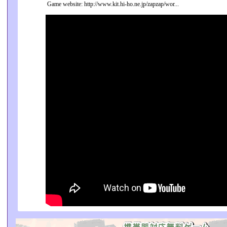
Game website: http://www.kit.hi-ho.ne.jp/zapzap/wor...