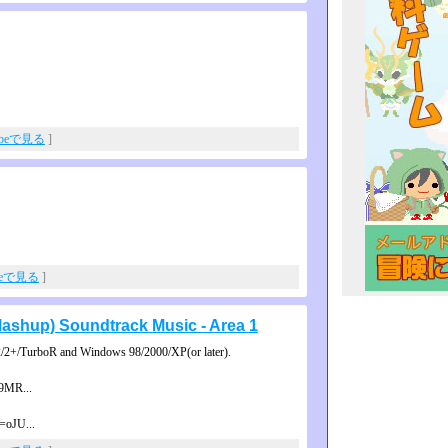
ubeで見る
]
beで見る
]
hup) Soundtrack Music - Area 1
2+/TurboR and Windows 98/2000/XP(or later).
9MR...
=oJU...