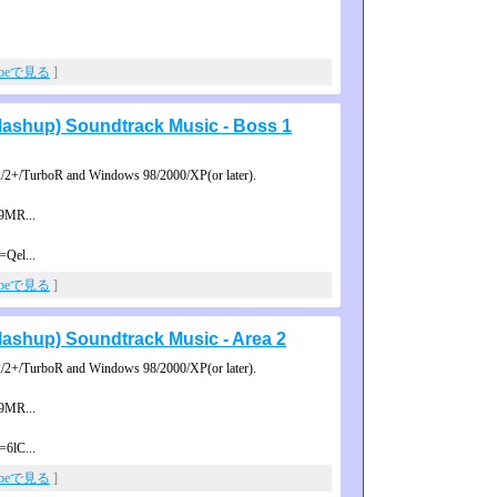
ubeで見る
]
hup) Soundtrack Music - Boss 1
2+/TurboR and Windows 98/2000/XP(or later).
9MR...
=Qel...
ubeで見る
]
hup) Soundtrack Music - Area 2
2+/TurboR and Windows 98/2000/XP(or later).
9MR...
=6lC...
ubeで見る
]