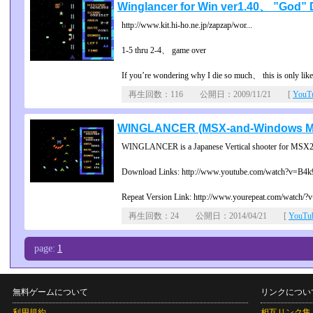
Winglancer for Win ver1.40、 ”God” Dif
http://www.kit.hi-ho.ne.jp/zapzap/wor...
1-5 thru 2-4、 game over
If you’re wondering why I die so much、 this is only like 
再生回数：116 公開日：2009/11/21 [
You
WINGLANCER (MSX-and-Windows Mas
WINGLANCER is a Japanese Vertical shooter for MSX2/
Download Links: http://www.youtube.com/watch?v=B4k
Repeat Version Link: http://www.yourepeat.com/watch/?v
再生回数：24 公開日：2014/04/21 [
YouT
page:
1
無料ゲームについて
リンクについ
利用規約
相互リンク集