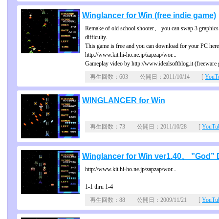
Winglancer for Win (free indie game)
Remake of old school shooter、 you can swap 3 graphics
difficulty.
This game is free and you can download for your PC here
http://www.kit.hi-ho.ne.jp/zapzap/wor...
Gameplay video by http://www.idealsoftblog.it (freewa
再生回数：603 公開日：2011/10/14 [
You
WINGLANCER for Win
再生回数：73 公開日：2011/10/28 [
YouT
Winglancer for Win ver1.40、 ”God” Dif
http://www.kit.hi-ho.ne.jp/zapzap/wor...
1-1 thru 1-4
再生回数：88 公開日：2009/11/21 [
YouT