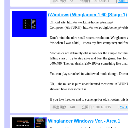
再生回数：63 公開日：2014/04/21 [
YouT
(Windows) Winglancer 1.60 (Stage 1)
Official site: http://www.kit.hi-ho.ne.jp/zapzap/
Composer (ABFUKU): http://www2c.biglobe.ne.jp/~abf
Don’t mind the ultra small screen resolution. Winglanc
this when I was a kid、 it was my first computer) and fin
Mechanics are definitely old school for the simple fact tha
falling stars、 try to stay alive and beat the game. Just loo
640x480. The real deal is 250x190 or something like that
You can play stretched in windowed mode though. Doesn’t l
Oh、 the music is pure unadulterated awesome. ABFUKU d
showed how awesome it is.
If you like freebies and to scavenge for old shooters this is
再生回数：140 公開日：2011/10/15 [
You
Winglancer Windows Ver. - Area 1