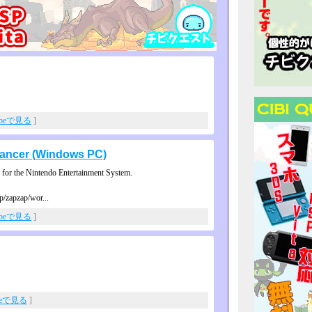
ubeで見る
]
lancer (Windows PC)
d for the Nintendo Entertainment System.
jp/zapzap/wor...
ubeで見る
]
beで見る
]