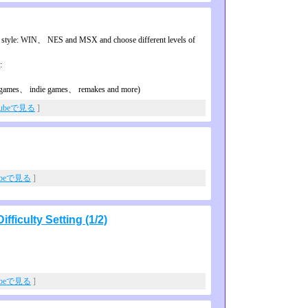
 style: WIN、 NES and MSX and choose different levels of
:
re games、 indie games、 remakes and more)
Tubeで見る
]
ubeで見る
]
ficulty Setting (1/2)
ubeで見る
]