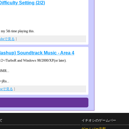
ficulty Setting (2/2)
my 5th time playing this.
Tubeで見る
]
hup) Soundtrack Music - Area 4
2+/TurboR and Windows 98/2000/XP(or later).
9MR...
=jRn...
ubeで見る
]
て
イチオシのゲームバー
ゲームバー京都