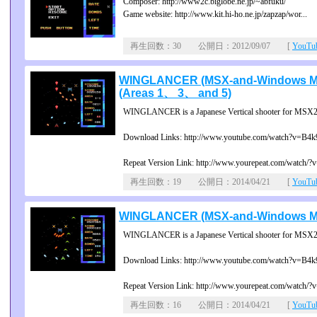
Composer: http://www2c.biglobe.ne.jp/~abfuku/
Game website: http://www.kit.hi-ho.ne.jp/zapzap/wor...
再生回数：30 公開日：2012/09/07 [
YouT
WINGLANCER (MSX-and-Windows Mas
(Areas 1、 3、 and 5)
WINGLANCER is a Japanese Vertical shooter for MSX2/
Download Links: http://www.youtube.com/watch?v=B4k
Repeat Version Link: http://www.yourepeat.com/watch/?v
再生回数：19 公開日：2014/04/21 [
YouT
WINGLANCER (MSX-and-Windows Mas
WINGLANCER is a Japanese Vertical shooter for MSX2/
Download Links: http://www.youtube.com/watch?v=B4k
Repeat Version Link: http://www.yourepeat.com/watch/?v
再生回数：16 公開日：2014/04/21 [
YouT