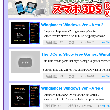
Winglancer Windows Ver. - Area 2
Composer: http://www2c.biglobe.ne.jp/~abfuku/
Game website: http://www.kit.hi-ho.ne.jp/zapzap/wor...
再生回数：17 公開日：2012/09/07 [
YouT
The DCeric Show Free Games: Wing
Fun little arcade game that pays homage to games release
You can grab this gift for free at: http://www.kit.hi-ho.ne.
再生回数：29 公開日：2012/02/10 [
YouT
Winglancer Windows Ver. - Area 4
Composer: http://www2c.biglobe.ne.jp/~abfuku/
Game website: http://www.kit.hi-ho.ne.jp/zapzap/wor...
再生回数：8 公開日：2012/09/07 [
YouTu