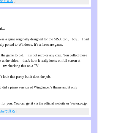
ubeで見る
]
uku/
er was a game originally designed for the MSX (oh、 boy、 I had
ally ported to Windows. It’s a freeware game.
t the game IS old、 it’s not retro or any crap. You collect those
k at the video、 that’s how it really looks on full screen at
、 try checking this on a TV.
ook that pretty but it does the job.
id a piano version of Winglancer’s theme and it only
 for you. You can get it via the official website or Vector.co.jp.
Tubeで見る
]