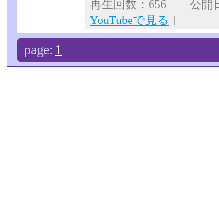
再生回数：656 公開日：2
YouTubeで見る
]
page:
1