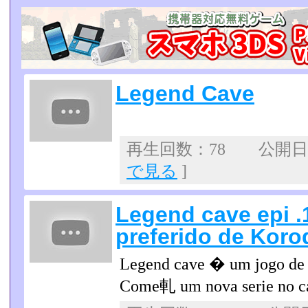
Legend Cave
再生回数：78 公開日：2
で見る
]
Legend cave epi .1
preferido de Koro
Legend cave � um jogo de 
Come軋 um nova serie no ca