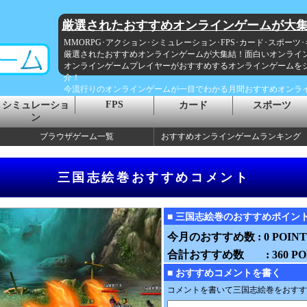
厳選されたおすすめオンラインゲームが大
MMORPG･アクション･シミュレーション･FPS･カード･スポーツ
厳選されたおすすめオンラインゲームが大集結！面白いオンライ
オンラインゲームプレイヤーがおすすめするオンラインゲームを
介！
今流行りのオンラインゲームが一目でわかる月間おすすめオンラ
FPS
シミュレーショ
カード
スポーツ
ン
ブラウザゲーム一覧
おすすめオンラインゲームランキング
三国志絵巻おすすめコメント
■ 三国志絵巻のおすすめポイン
今月のおすすめ数 : 0 POINT
合計おすすめ数 : 360 PO
■ おすすめコメントを書く
コメントを書いて三国志絵巻をおすす