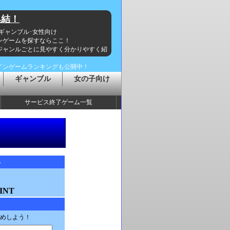
集結！
･ギャンブル･女性向け
ンゲームを探すならここ！
ジャンルごとに見やすく分かりやすく紹
インゲームランキングも公開中！
ギャンブル
女の子向け
サービス終了ゲーム一覧
ト
INT
めしよう！