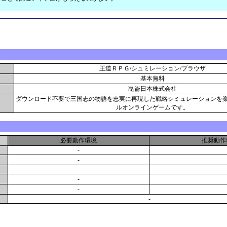
王道ＲＰＧ/シュミレーション/ブラウザ
基本無料
崑崙日本株式会社
ダウンロード不要で三国志の物語を忠実に再現した戦略シミュレーションを
ルオンラインゲームです。
必要動作環境
推奨動作
-
-
-
-
-
-