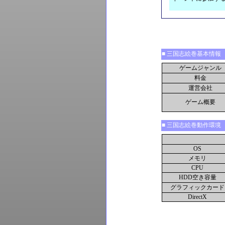
■ 三国志絵巻基本情報
ゲームジャンル
料金
運営会社
ゲーム概要
■ 三国志絵巻動作環境
OS
メモリ
CPU
HDD空き容量
グラフィックカード
DirectX